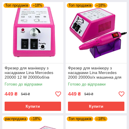
оборотов в минуту.
Топ продажів
–18%
Топ продажів
–18%
· Фрезер профессиональный. Такой
фрезер также считается, универсальным, но
он обладает большим количеством Ватт от 60
до 100 и скоростью оборотов до 45 000.
Фрезер для манікюру з
Фрезер для манікюру з
насадками Lina Mercedes
насадками Lina Mercedes
20000 12 W 20000об/хв
2000 20000о/х машинка для
машинка для нігтів
нігтів гель лаку фрейзер Ліна
Готово до відправки
Готово до відправки
шліфування лака Ліна 2000
гарантія
449
449
₴
₴
549 ₴
549 ₴
Купити
Купити
распродажа
–18%
Топ продажів
–18%