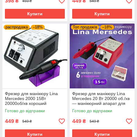
398
449
₴
₴
493 ₴
549 ₴
Купити
Купити
распродажа
–18%
Топ продажів
–18%
Фрезер для манікюру Lina
Фрезер для манікюру Lina
Mercedes 2000 15Вт
Mercedes 20 Вт 20000 об./хв
20000об/хв хороший
— манікюрний апарат для
потужний професійний
нігтів, машинка для гель-лаку
Готово до відправки
Готово до відправки
манікюрний фрезер Ліна
Лина
449
449
₴
₴
549 ₴
549 ₴
Купити
Купити