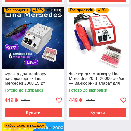
Топ продажів
–18%
Топ продажів
–18%
Фрезер для манікюру
Фрезер для манікюру Lina
насадки фрези Lina
Mercedes 20 Вт 20000 об./хв
Mercedes 2000 15 Вт
— манікюрний апарат для
20000об/хв потужний
нігтів, машинка для гель-лаку
Готово до відправки
Готово до відправки
манікюрний фрейзер Ліна
Лина
449
449
₴
₴
549 ₴
549 ₴
Купити
Купити
набор фрез в подарок