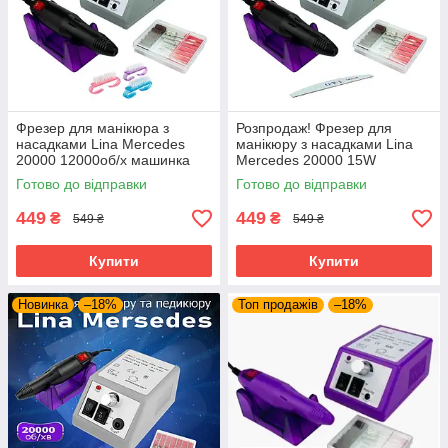
Фрезер для манікюра з
Розпродаж! Фрезер для
насадками Lina Mercedes
манікюру з насадками Lina
20000 12000об/х машинка
Mercedes 20000 15W
для нігтів шліфував лака Ліна
20000об/хв машинка для
Готово до відправки
Готово до відправки
2000 гарантія
нігтів гарантія
449
449
₴
₴
549 ₴
549 ₴
Купити
Купити
Новинка
–18%
Топ продажів
–18%