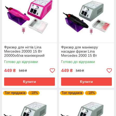
Фрезер для нігтів Lina
Фрезер для манікюру
Mercedes 20000 15 Вт
насадки фрези Lina
20000об/хв манікюрний
Mercedes 2000 15 Вт
фрейзер Ліна фрейзер для
20000об/хв потужний
Готово до відправки
Готово до відправки
манікюру
манікюрний фрейзер Ліна
449
449
₴
₴
549 ₴
549 ₴
Купити
Купити
Топ продажів
–18%
Топ продажів
–18%