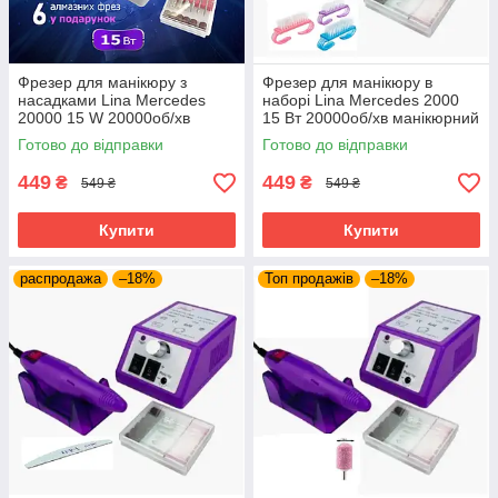
Фрезер для манікюру з
Фрезер для манікюру в
насадками Lina Mercedes
наборі Lina Mercedes 2000
20000 15 W 20000об/хв
15 Вт 20000об/хв манікюрний
машинка для нігтів
фрейзер Ліна
Готово до відправки
Готово до відправки
449
449
₴
₴
549 ₴
549 ₴
Купити
Купити
распродажа
–18%
Топ продажів
–18%