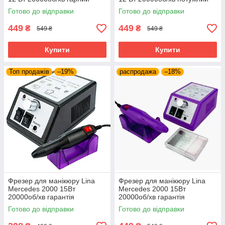
манікюрний фрейм Ліна
манікюрний фрейзер Ліна
Готово до відправки
Готово до відправки
449
449
₴
₴
549 ₴
549 ₴
Купити
Купити
Топ продажів
–19%
распродажа
–18%
Фрезер для манікюру Lina
Фрезер для манікюру Lina
Mercedes 2000 15Вт
Mercedes 2000 15Вт
20000об/хв гарантія
20000об/хв гарантія
потужний професійний
потужний професійний
Готово до відправки
Готово до відправки
манікюрний фрезер Ліна
манікюрний фрезер Ліна