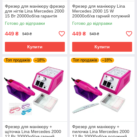
Фрезер для манікюру фрезер
Фрезер для манікюру Lina
для нігтів Lina Mercedes 2000
Mercedes 2000 15 W
15 Вт 20000об/хв гарантія
20000об/хв гарний потужний
манікюрний фрейзер Ліна
професійний манікюрний
Готово до відправки
Готово до відправки
фрейзер Ліна
449
449
₴
₴
549 ₴
549 ₴
Купити
Купити
Топ продажів
–18%
Топ продажів
–18%
Фрезер для манікюру +
Фрезер для манікюру +
щіточка Lina Mercedes 2000
пилочка Lina Mercedes 2000
12 Вт 20000об/хв гарний
12 Вт 20000об/хв потужний