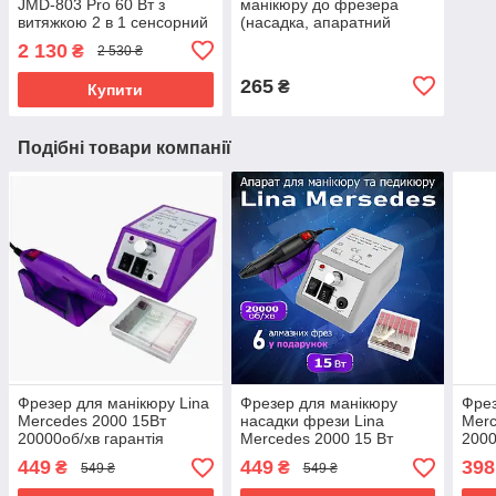
JMD-803 Pro 60 Вт з
манікюру до фрезера
витяжкою 2 в 1 сенсорний
(насадка, апаратний
манікюрний апарат для
манікюр, нарощування,
2 130
₴
2 530 ₴
зняття гель лаку з
корекція нігтів)
фрезами
265
₴
Купити
Подібні товари компанії
Фрезер для манікюру Lina
Фрезер для манікюру
Фрез
Mercedes 2000 15Вт
насадки фрези Lina
Merc
20000об/хв гарантія
Mercedes 2000 15 Вт
2000
потужний професійний
20000об/хв потужний
поту
449
449
398
₴
₴
549 ₴
549 ₴
манікюрний фрезер Ліна
манікюрний фрейзер Ліна
мані