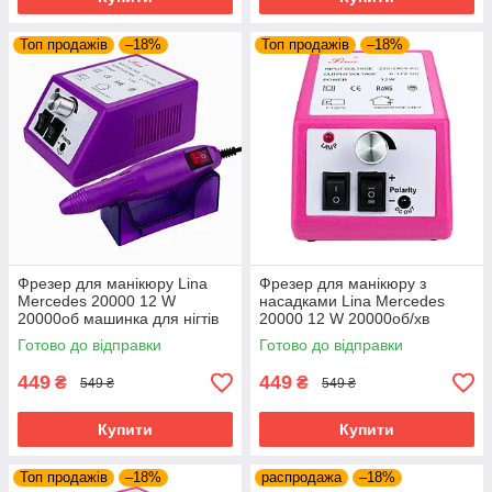
Топ продажів
–18%
Топ продажів
–18%
Фрезер для манікюру Lina
Фрезер для манікюру з
Mercedes 20000 12 W
насадками Lina Mercedes
20000об машинка для нігтів
20000 12 W 20000об/хв
шліфування лаку фрейзер
машинка для нігтів
Готово до відправки
Готово до відправки
Ліна гарантія
шліфування лака Ліна 2000
449
449
₴
₴
549 ₴
549 ₴
Купити
Купити
Топ продажів
–18%
распродажа
–18%