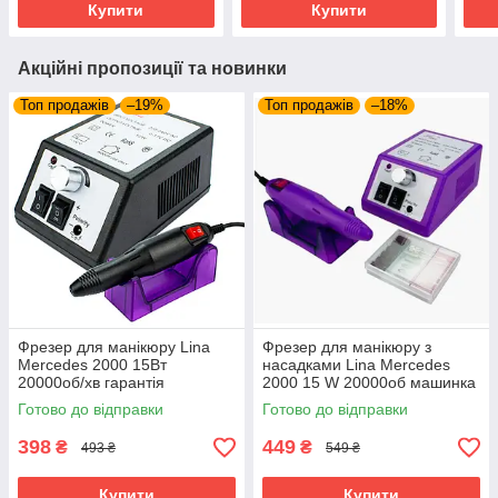
Купити
Купити
Акційні пропозиції та новинки
Топ продажів
–19%
Топ продажів
–18%
Фрезер для манікюру Lina
Фрезер для манікюру з
Mercedes 2000 15Вт
насадками Lina Mercedes
20000об/хв гарантія
2000 15 W 20000об машинка
потужний професійний
для нігтів шліфування лаку
Готово до відправки
Готово до відправки
манікюрний фрезер Ліна
makeup фрейзер
398
449
₴
₴
493 ₴
549 ₴
Купити
Купити