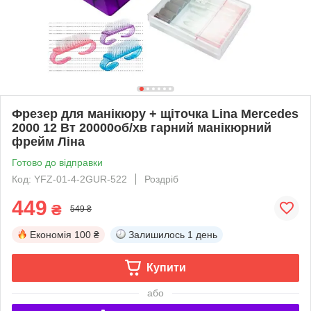
Фрезер для манікюру + щіточка Lina Mercedes
2000 12 Вт 20000об/хв гарний манікюрний
фрейм Ліна
Готово до відправки
Код: YFZ-01-4-2GUR-522
Роздріб
449
₴
549 ₴
Економія
100 ₴
Залишилось
1 день
Купити
або