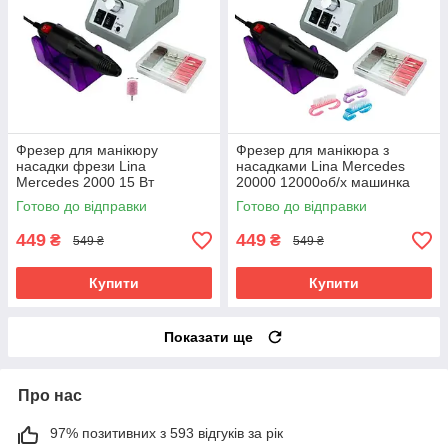
Фрезер для манікюру
Фрезер для манікюра з
насадки фрези Lina
насадками Lina Mercedes
Mercedes 2000 15 Вт
20000 12000об/х машинка
20000об/хв потужний
для нігтів шліфував лака Ліна
Готово до відправки
Готово до відправки
манікюрний фрейзер Ліна
2000 гарантія
449
449
₴
₴
549 ₴
549 ₴
Купити
Купити
Показати ще
Про нас
97% позитивних з 593 відгуків за рік