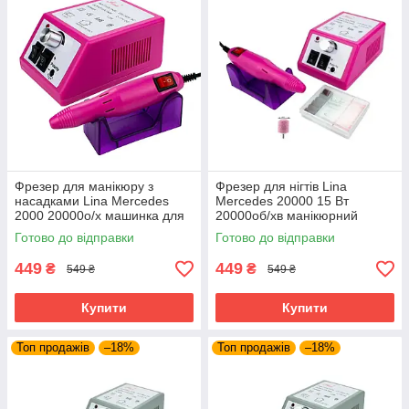
Фрезер для манікюру з
Фрезер для нігтів Lina
насадками Lina Mercedes
Mercedes 20000 15 Вт
2000 20000о/х машинка для
20000об/хв манікюрний
нігтів гель лаку фрейзер Ліна
фрейзер Ліна фрейзер для
Готово до відправки
Готово до відправки
гарантія
манікюру
449
449
₴
₴
549 ₴
549 ₴
Купити
Купити
Топ продажів
–18%
Топ продажів
–18%