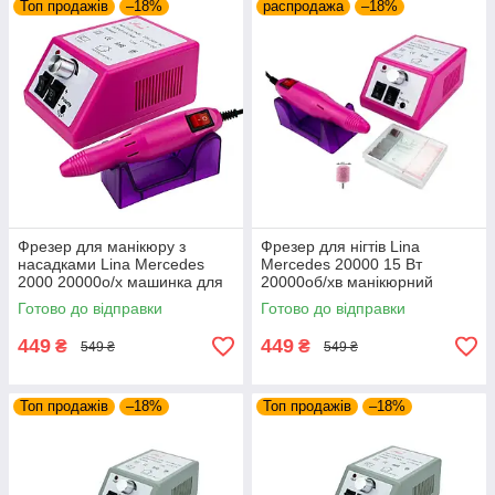
Топ продажів
–18%
распродажа
–18%
Фрезер для манікюру з
Фрезер для нігтів Lina
насадками Lina Mercedes
Mercedes 20000 15 Вт
2000 20000о/х машинка для
20000об/хв манікюрний
нігтів гель лаку фрейзер Ліна
фрейзер Ліна фрейзер для
Готово до відправки
Готово до відправки
гарантія
манікюру
449
449
₴
₴
549 ₴
549 ₴
Топ продажів
–18%
Топ продажів
–18%