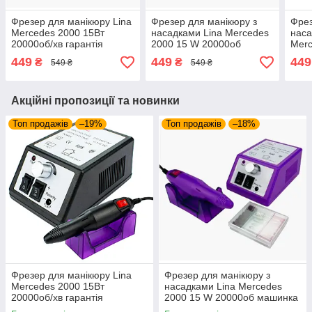
Фрезер для манікюру Lina
Фрезер для манікюру з
Фрез
Mercedes 2000 15Вт
насадками Lina Mercedes
наса
20000об/хв гарантія
2000 15 W 20000об
Merc
потужний професійний
машинка для нігтів
2000
449
449
449
₴
₴
549 ₴
549 ₴
манікюрний фрезер Ліна
шліфування лаку makeup
мані
фрейзер
Акційні пропозиції та новинки
Топ продажів
–19%
Топ продажів
–18%
Фрезер для манікюру Lina
Фрезер для манікюру з
Mercedes 2000 15Вт
насадками Lina Mercedes
20000об/хв гарантія
2000 15 W 20000об машинка
потужний професійний
для нігтів шліфування лаку