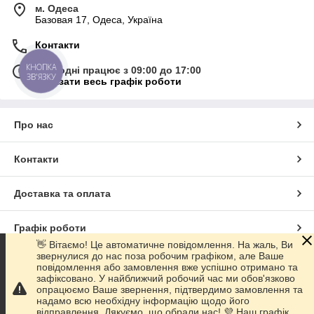
м. Одеса
Базовая 17, Одеса, Україна
Контакти
КНОПКА
Сьогодні працює з 09:00 до 17:00
ЗВ'ЯЗКУ
Показати весь графік роботи
Про нас
Контакти
Доставка та оплата
Графік роботи
👋 Вітаємо! Це автоматичне повідомлення. На жаль, Ви
звернулися до нас поза робочим графіком, але Ваше
Повна версія сайту
повідомлення або замовлення вже успішно отримано та
зафіксовано. У найближчий робочий час ми обов'язково
опрацюємо Ваше звернення, підтвердимо замовлення та
Сайт створено на маркетплейсі
Prom.ua
надамо всю необхідну інформацію щодо його
відправлення. Дякуємо, що обрали нас! 💜 Наш графік