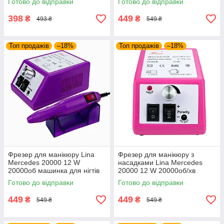
Готово до відправки
Готово до відправки
манікюрний фрезер Ліна
makeup фрейзер
398
449
₴
₴
493 ₴
549 ₴
Топ продажів
–18%
Топ продажів
–18%
Фрезер для манікюру Lina
Фрезер для манікюру з
Mercedes 20000 12 W
насадками Lina Mercedes
20000об машинка для нігтів
20000 12 W 20000об/хв
шліфування лаку фрейзер
машинка для нігтів
Готово до відправки
Готово до відправки
Ліна гарантія
шліфування лака Ліна 2000
449
449
₴
₴
549 ₴
549 ₴