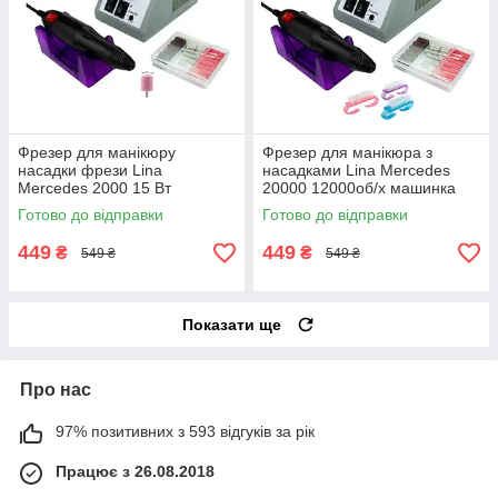
Фрезер для манікюру
Фрезер для манікюра з
насадки фрези Lina
насадками Lina Mercedes
Mercedes 2000 15 Вт
20000 12000об/х машинка
20000об/хв потужний
для нігтів шліфував лака Ліна
Готово до відправки
Готово до відправки
манікюрний фрейзер Ліна
2000 гарантія
449
449
₴
₴
549 ₴
549 ₴
Показати ще
Про нас
97% позитивних з 593 відгуків за рік
Працює з 26.08.2018