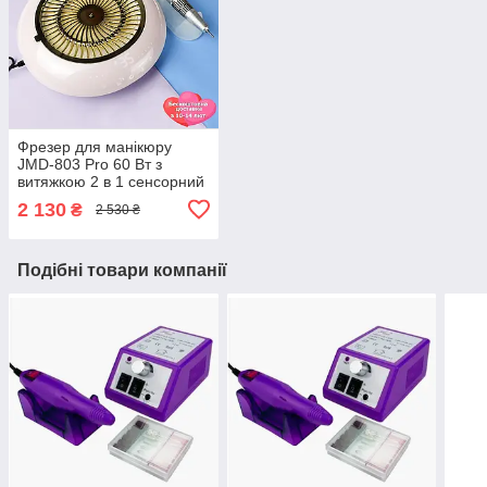
Фрезер для манікюру
JMD-803 Pro 60 Вт з
витяжкою 2 в 1 сенсорний
манікюрний апарат для
2 130
₴
2 530 ₴
зняття гель лаку з
фрезами
Подібні товари компанії