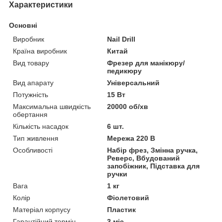
Характеристики
Основні
Виробник
Nail Drill
Країна виробник
Китай
Вид товару
Фрезер для манікюру/
педикюру
Вид апарату
Універсальний
Потужність
15 Вт
Максимальна швидкість
20000 об/хв
обертання
Кількість насадок
6 шт.
Тип живлення
Мережа 220 В
Особливості
Набір фрез, Змінна ручка,
Реверс, Вбудований
запобіжник, Підставка для
ручки
Вага
1 кг
Колір
Фіолетовий
Матеріал корпусу
Пластик
Гарантійний термін
3 міс