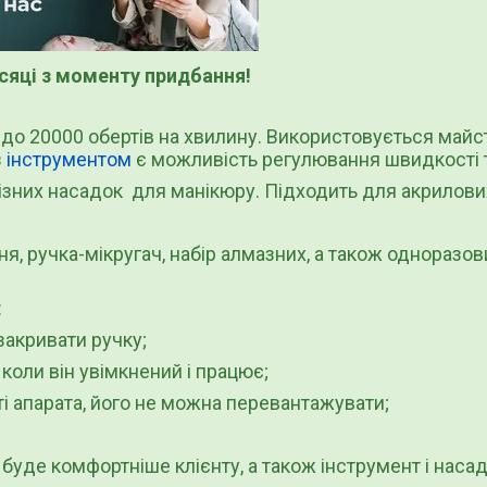
ісяці з моменту придбання!
до 20000 обертів на хвилину. Використовується майст
з
інструментом
є можливість регулювання швидкості т
ізних насадок для манікюру. Підходить для акрилових 
, ручка-мікругач, набір алмазних, а також одноразо
:
закривати ручку;
коли він увімкнений і працює;
і апарата, його не можна перевантажувати;
 буде комфортніше клієнту, а також інструмент і нас