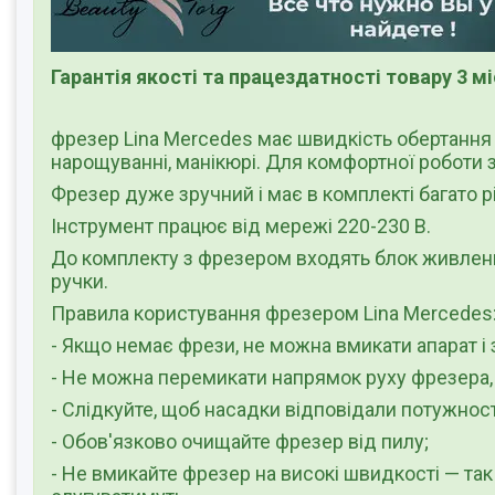
Гарантія якості та працездатності товару 3 м
фрезер Lina Mercedes має швидкість обертання 
нарощуванні, манікюрі. Для комфортної роботи 
Фрезер дуже зручний і має в комплекті багато р
Інструмент працює від мережі 220-230 В.
До комплекту з фрезером входять блок живлення
ручки.
Правила користування фрезером Lina Mercedes
- Якщо немає фрези, не можна вмикати апарат і 
- Не можна перемикати напрямок руху фрезера, 
- Слідкуйте, щоб насадки відповідали потужност
- Обов'язково очищайте фрезер від пилу;
- Не вмикайте фрезер на високі швидкості — так