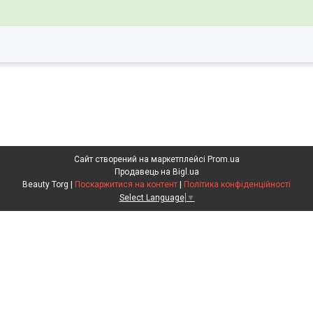
Сайт створений на маркетплейсі
Prom.ua
Продавець на Bigl.ua
Beauty Torg |
Поскаржитися на контент
|
Політика конфіденційності
Select Language
▼