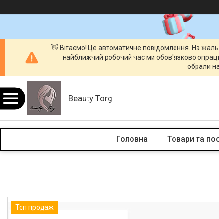
👋 Вітаємо! Це автоматичне повідомлення. На жаль
найближчий робочий час ми обов'язково опрац
обрали на
Beauty Torg
Головна
Товари та по
Топ продаж