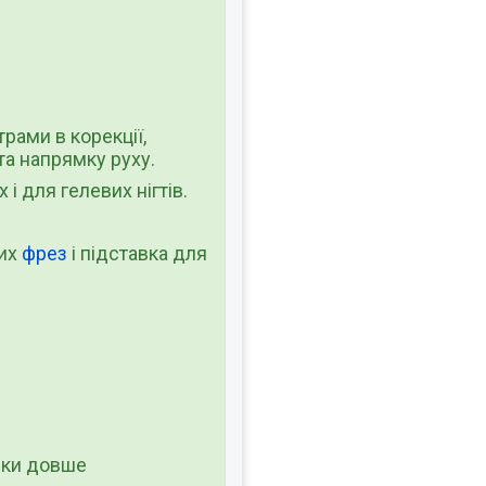
рами в корекції,
а напрямку руху.
і для гелевих нігтів.
вих
фрез
і підставка для
адки довше