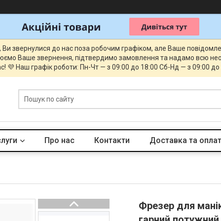
, Ви звернулися до нас поза робочим графіком, але Ваше повідомл
юємо Ваше звернення, підтвердимо замовлення та надамо всю нео
с! 💜 Наш графік роботи: Пн-Чт — з 09:00 до 18:00 Сб-Нд — з 09:00 до
слуги
Про нас
Контакти
Доставка та опла
Фрезер для манік
гарний потужний