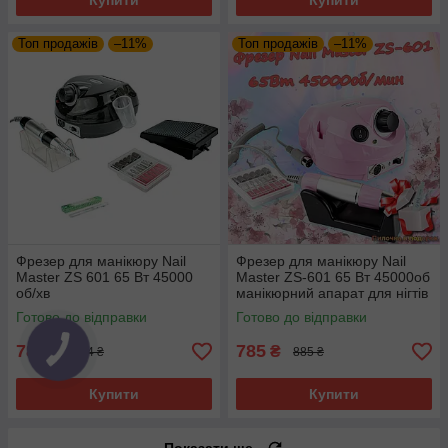
Купити
Купити
Топ продажів
–11%
Топ продажів
–11%
Фрезер для манікюру Nail
Фрезер для манікюру Nail
Master ZS 601 65 Вт 45000
Master ZS-601 65 Вт 45000об
об/хв
манікюрний апарат для нігтів
машинка з насадками для
Готово до відправки
Готово до відправки
нігтів ЗС 601
784
785
₴
₴
884 ₴
885 ₴
Купити
Купити