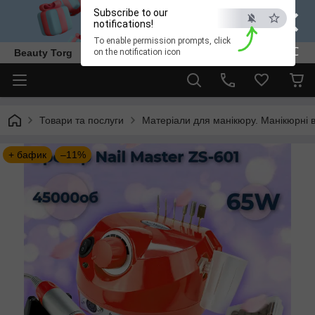
×
Subscribe to our
notifications!
To enable permission prompts, click
ESC
Beauty Torg
on the notification icon
Товари та послуги
Матеріали для манікюру. Манікюрні 
+ бафик
–11%