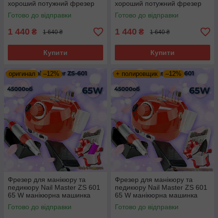
хороший потужний фрезер
хороший потужний фрезер
апарат машинка для
апарат машинка для
Готово до відправки
Готово до відправки
манікюру
манікюру
1 440
1 440
₴
₴
1 640 ₴
1 640 ₴
Купити
Купити
оригинал
–12%
+ полировщик
–12%
Фрезер для манікюру та
Фрезер для манікюру та
педикюру Nail Master ZS 601
педикюру Nail Master ZS 601
65 W манікюрна машинка
65 W манікюрна машинка
45000 об., апарат для
45000 об., апарат для
Готово до відправки
Готово до відправки
манікюру ORI GINAL
манікюру ORI GINAL