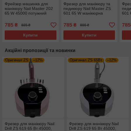
Фрейзер машинка для
Фрезер для манікюру та
Фрез
манікюру Nail Master 202
педикюру Nail Master ZS
педи
65 W 45000 потужний
601 65 W манікюрна
601 
професійний манікюрний
машинка 45000 об.,
маши
фрезер апарат фрези Nail
апарат для манікюру ORI
апар
785
785
785
₴
₴
885 ₴
886 ₴
Drill pro zs 601
GINAL фрейзер фреза
GINA
Купити
Купити
Акційні пропозиції та новинки
Оригинал ZS
–12%
Оригинал ZS 65Вт
–12%
Фрезер для манікюру Nail
Фрезер для манікюру Nail
Drill ZS 619 65 Вт 45000,
Drill ZS 619 65 Вт 45000,