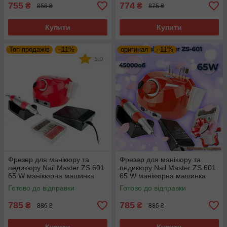
фрейзер фреза +
фрейзер фреза +
755
774
₴
₴
856 ₴
875 ₴
Купити
Купити
Топ продажів
–11%
оригинал
–11%
Фрезер для манікюру та
Фрезер для манікюру та
педикюру Nail Master ZS 601
педикюру Nail Master ZS 601
65 W манікюрна машинка
65 W манікюрна машинка
45000 об., апарат для
45000 об., апарат для
Готово до відправки
Готово до відправки
манікюру ORI GINAL
манікюру ORI GINAL
фрейзер фреза
фрейзер фреза +
785
785
₴
₴
886 ₴
886 ₴