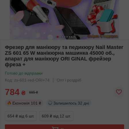
Фрезер для манікюру та педикюру Nail Master
ZS 601 65 W манікюрна машинка 45000 об.,
апарат для манікюру ORI GINAL фрейзер
фреза +
Готово до відправки
Код: zs-601-red-ORI+74
Опт і роздріб
784
₴
885 ₴
Економія
101 ₴
Залишилось
32 дні
654 ₴
від 6 шт.
609 ₴
від 12 шт.