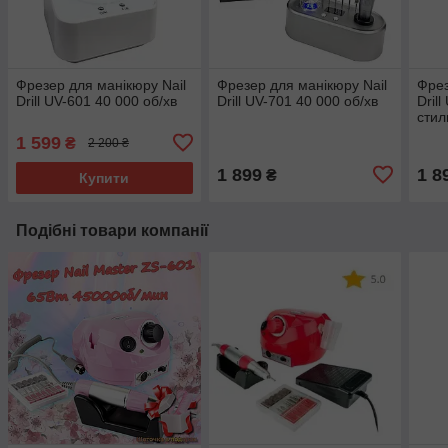
Фрезер для манікюру Nail
Фрезер для манікюру Nail
Фрез
Drill UV-601 40 000 об/хв
Drill UV-701 40 000 об/хв
Dril
стил
мані
1 599
₴
2 200 ₴
нігті
1 899
1 8
₴
Купити
Подібні товари компанії