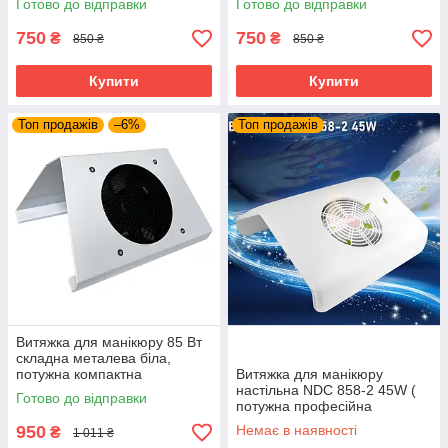
Готово до відправки
Готово до відправки
фільтр +пилка
фільтр
750
750
₴
₴
850 ₴
850 ₴
Купити
Купити
Топ продажів
–6%
Топ продажів
Витяжка для манікюру 85 Вт
складна металева біла,
потужна компактна
Витяжка для манікюру
манікюрна витяжка
настільна NDC 858-2 45W (
Готово до відправки
потужна професійна
манікюрна витяжка
950
Немає в наявності
₴
1 011 ₴
манікюрний пилосос )