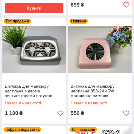
699
₴
Купити
Топ продажів
Новинка
Витяжка для манікюру
Витяжка для манікюру
настільна з двома
настільна 858-2A 45W
вентиляторами потужна
манікюрна витяжка
професійна манікюрна
манікюрний пилосос Рожева
Немає в наявності
Немає в наявності
витяжка пилосос 65W
1 100
550
₴
₴
гофра и подсветка
Топ продажів