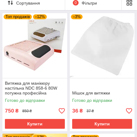
Сортування
0
Фільтри
Топ продажів
–12%
–3%
Витяжка для манікюру
настільна NDC 858-6 80W
потужна професійна
Мішок для витяжки
манікюрна витяжка
Готово до відправки
Готово до відправки
манікюрний пилосос
750
36
₴
₴
850 ₴
37 ₴
Купити
Купити