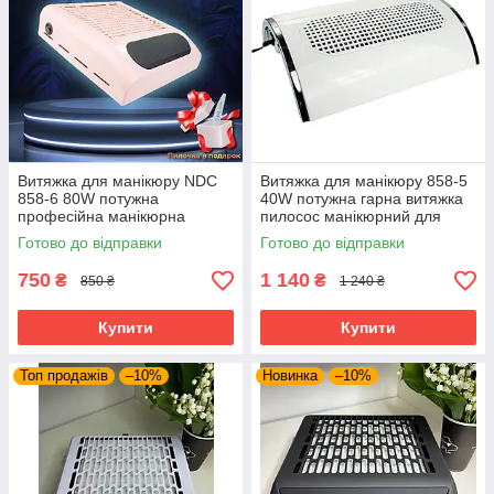
Витяжка для манікюру NDC
Витяжка для манікюру 858-5
858-6 80W потужна
40W потужна гарна витяжка
професійна манікюрна
пилосос манікюрний для
витяжка манікюрний пилосос
нігтів для пилу на 3
Готово до відправки
Готово до відправки
+ пилочка
вентилятори
750
1 140
₴
₴
850 ₴
1 240 ₴
Купити
Купити
Топ продажів
–10%
Новинка
–10%