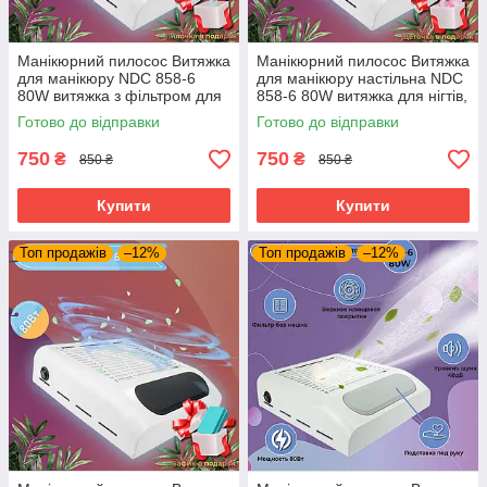
Манікюрний пилосос Витяжка
Манікюрний пилосос Витяжка
для манікюру NDC 858-6
для манікюру настільна NDC
80W витяжка з фільтром для
858-6 80W витяжка для нігтів,
нігтів гель лаку + пилка
гель-лаку, makeup
Готово до відправки
Готово до відправки
750
750
₴
₴
850 ₴
850 ₴
Купити
Купити
Топ продажів
–12%
Топ продажів
–12%