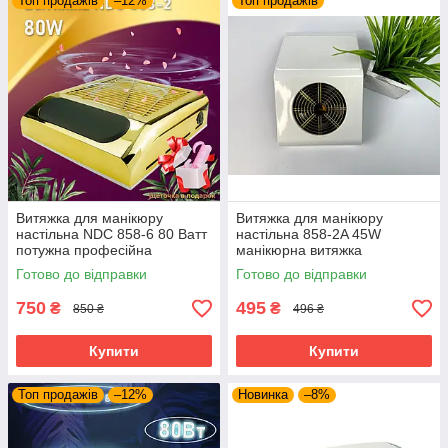
Топ продажів
–12%
Топ продажів
Витяжка для манікюру
Витяжка для манікюру
настільна NDC 858-6 80 Ватт
настільна 858-2A 45W
потужна професійна
манікюрна витяжка
манікюрна витяжка
манікюрний пилосос біла
Готово до відправки
Готово до відправки
манікюрний пилосос, фільтр
у комплекті
750
495
₴
₴
850 ₴
496 ₴
Купити
Купити
Топ продажів
–12%
Новинка
–8%