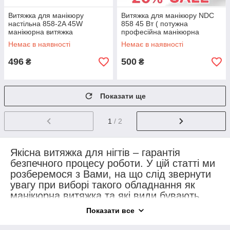
Витяжка для манікюру
Витяжка для манікюру NDC
настільна 858-2A 45W
858 45 Вт ( потужна
манікюрна витяжка
професійна манікюрна
манікюрний пилосос чорна
витяжка манікюрний пилосос
Немає в наявності
Немає в наявності
)
496
500
₴
₴
Показати ще
1
/ 2
Якісна витяжка для нігтів – гарантія
безпечного процесу роботи. У цій статті ми
розберемося з Вами, на що слід звернути
увагу при виборі такого обладнання як
манікюрна витяжка та які види бувають.
На що слід звернути увагу при виборі
Показати все
манікюрної та педикюрної витяжки: