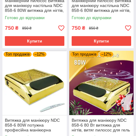
Манікюрний пилосос Витяжка
Манікюрний пилосос Витяжка
для манікюру настільна NDC
для манікюру настільна NDC
858-6 80W витяжка для нігтів,
858-6 80W витяжка для нігтів,
гель-лаку, makeup
гель-лаку, makeup
Готово до відправки
Готово до відправки
750
750
₴
₴
850 ₴
850 ₴
Купити
Купити
Топ продажів
–12%
Топ продажів
–12%
Витяжка для манікюру NDC
Витяжка для манікюру NDC
858-6 80W потужна
858-6 80 Вт витяжка для
професійна манікюрна
нігтів, витяг пилосос для гель
витяжка манікюрний пилосос
лаку makeup змінний нера