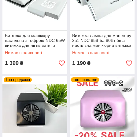
Витяжка для манікюру
Витяжка лампа для манікюру
настільна з гофрою NDC 65W
2в1 NDC 858-5а 80Вт біла
витяжка для нігтів витяг з
настільна манікюрна витяжка
фільтром НЕРА манікюрний
пилосос для нігтів лампа
Немає в наявності
Немає в наявності
пилосос
манікюрна
1 399
1 190
₴
₴
Топ продажів
Топ продажів