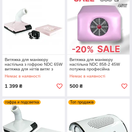
Витяжка для манікюру
Витяжка для манікюру
настільна з гофрою NDC 65W
настільна NDC 858-2 45W
витяжка для нігтів витяг з
потужна професійна
фільтром НЕРА манікюрний
манікюрна витяжка
Немає в наявності
Немає в наявності
пилосос
манікюрний пилосос витяг
1 399
500
₴
₴
гофра и подсветка
Топ продажів