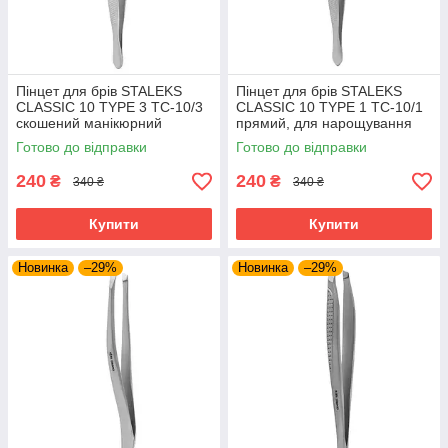
Пінцет для брів STALEKS
Пінцет для брів STALEKS
CLASSIC 10 TYPE 3 TC-10/3
CLASSIC 10 TYPE 1 TC-10/1
скошений манікюрний
прямий, для нарощування
інструмент Сталекс для
інструмент Сталекс
Готово до відправки
Готово до відправки
бровиста мейкап
240
240
₴
₴
340 ₴
340 ₴
Купити
Купити
Новинка
–29%
Новинка
–29%