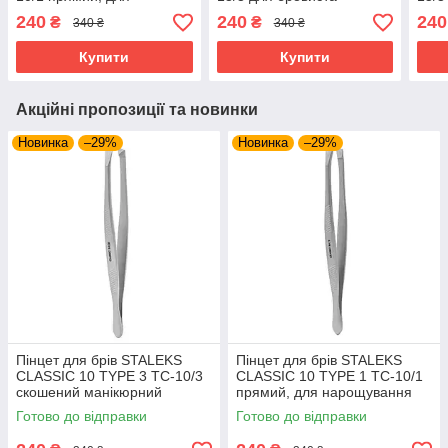
нарощування інструмент
скошений для
скош
240
240
240
₴
₴
340 ₴
340 ₴
Сталекс
нарощування
Стал
Купити
Купити
Акційні пропозиції та новинки
Новинка
–29%
Новинка
–29%
Пінцет для брів STALEKS
Пінцет для брів STALEKS
CLASSIC 10 TYPE 3 TC-10/3
CLASSIC 10 TYPE 1 TC-10/1
скошений манікюрний
прямий, для нарощування
інструмент Сталекс для
інструмент Сталекс
Готово до відправки
Готово до відправки
бровиста мейкап