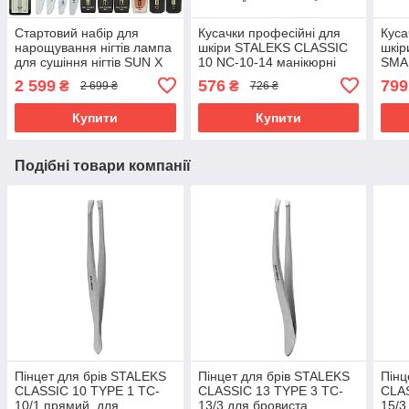
Стартовий набір для
Кусачки професійні для
Куса
нарощування нігтів лампа
шкіри STALEKS CLASSIC
шкі
для сушіння нігтів SUN X
10 NC-10-14 манікюрні
SMA
54W фрезер Drill Master
кусачки для манікюру для
мані
2 599
576
799
₴
₴
2 699 ₴
726 ₴
ZS 601 65 W 45000
нігтів
Стал
Купити
Купити
Подібні товари компанії
Пінцет для брів STALEKS
Пінцет для брів STALEKS
Пінц
CLASSIC 10 TYPE 1 TC-
CLASSIC 13 TYPE 3 TC-
CLAS
10/1 прямий, для
13/3 для бровиста
15/3