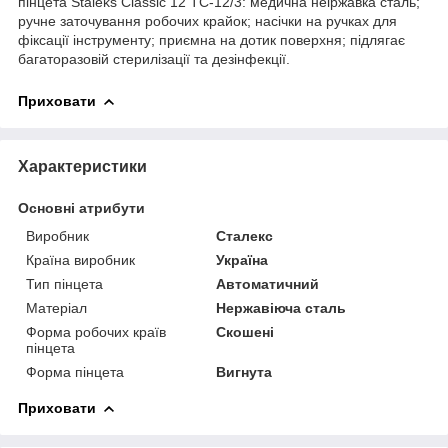
пінцета Staleks Classic 12 TC-12/3: медична неіржавка сталь;
ручне заточування робочих крайок; насічки на ручках для
фіксації інструменту; приємна на дотик поверхня; підлягає
багаторазовій стерилізації та дезінфекції.
Приховати
Характеристики
Основні атрибути
Виробник
Сталекс
Країна виробник
Україна
Тип пінцета
Автоматичний
Матеріал
Нержавіюча сталь
Форма робочих країв
Скошені
пінцета
Форма пінцета
Вигнута
Приховати