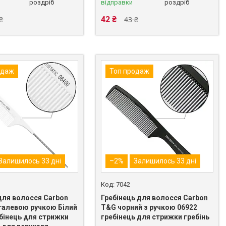
роздріб
відправки
роздріб
42 ₴
₴
43 ₴
одаж
Топ продаж
Залишилось 33 дні
–2%
Залишилось 33 дні
7042
 для волосся Carbon
Гребінець для волосся Carbon
талевою ручкою Білий
T&G чорний з ручкою 06922
ебінець для стрижки
гребінець для стрижки гребінь