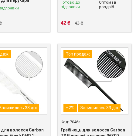
 для перукаря
Готово до
Оптом і в
відправки
роздріб
 відправки
42 ₴
₴
43 ₴
одаж
Топ продаж
Залишилось 33 дні
–2%
Залишилось 33 дні
7046a
ь для волосся Carbon
Гребінець для волосся Carbon
кою Білий 06921
T&G чорний з ручкою 06300