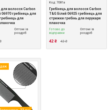
7081a
ь для волосся Carbon
Гребінець для волосся Carbon
 06970 гребінець для
T&G Білий 06925 гребінець для
гребінець для
стрижки гребінь для перукаря
планочка
планочка
Оптом і в
Готово до
Оптом і в
роздріб
відправки
роздріб
42 ₴
₴
43 ₴
одаж
Залишилось 33 дні