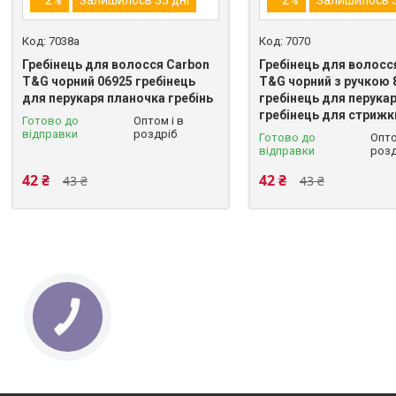
7038a
7070
Гребінець для волосся Carbon
Гребінець для волосс
T&G чорний 06925 гребінець
T&G чорний з ручкою 
для перукаря планочка гребінь
гребінець для перука
гребінець для стрижк
Готово до
Оптом і в
відправки
роздріб
Готово до
Опто
відправки
розд
42 ₴
42 ₴
43 ₴
43 ₴