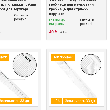
 для стрижки гребінь
гребінець для мелірування
сся для перукаря
гребінець для стрижки
перукаря
Оптом і в
роздріб
Готово до
Оптом і в
відправки
роздріб
40 ₴
₴
41 ₴
одаж
Топ продаж
Залишилось 33 дні
–2%
Залишилось 33 дні