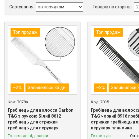
Топ продаж
Топ продаж
–2%
Залишилось 33 дні
–2%
Залишилось 3
7078a
7035
Гребінець для волосся Carbon
Гребінець для волосс
T&G з ручкою Білий 8612
T&G чорний 8916 греб
гребінець для стрижки
стрижки гребінець дл
гребінець для перукаря
перукаря планочка
Готово до відправки
Готово до
Опто