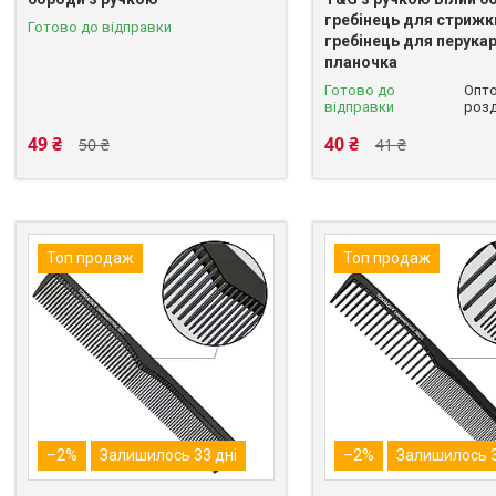
гребінець для стрижк
Готово до відправки
гребінець для перука
планочка
Готово до
Опто
відправки
розд
49 ₴
40 ₴
50 ₴
41 ₴
Топ продаж
Топ продаж
–2%
Залишилось 33 дні
–2%
Залишилось 3