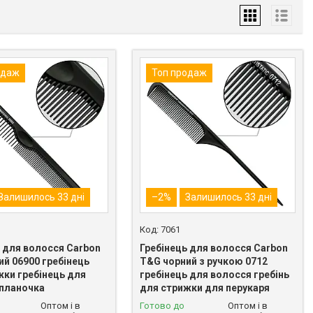
одаж
Топ продаж
Залишилось 33 дні
–2%
Залишилось 33 дні
7061
ь для волосся Carbon
Гребінець для волосся Carbon
ий 06900 гребінець
T&G чорний з ручкою 0712
жки гребінець для
гребінець для волосся гребінь
 планочка
для стрижки для перукаря
Оптом і в
Готово до
Оптом і в