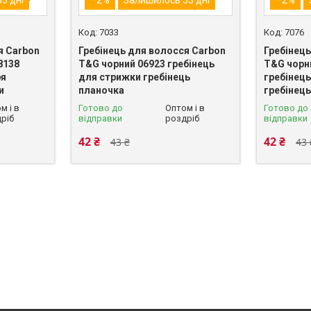
7033
7076
я Carbon
Гребінець для волосся Carbon
Гребінец
8138
T&G чорний 06923 гребінець
T&G чорн
ря
для стрижки гребінець
гребінец
и
планочка
гребінець
м і в
Готово до
Оптом і в
Готово до
ріб
відправки
роздріб
відправки
42 ₴
42 ₴
43 ₴
43 