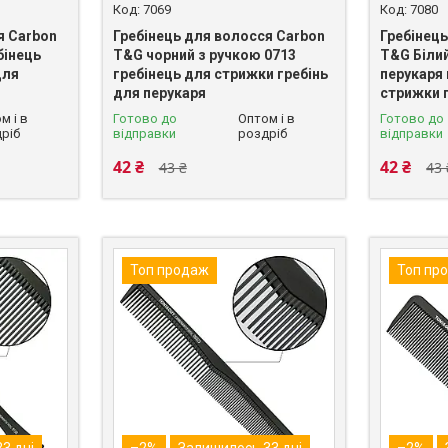
7069
7080
я Carbon
Гребінець для волосся Carbon
Гребінец
бінець
T&G чорний з ручкою 0713
T&G Білий
для
гребінець для стрижки гребінь
перукаря 
для перукаря
стрижки 
м і в
Готово до
Оптом і в
Готово до
ріб
відправки
роздріб
відправки
42 ₴
42 ₴
43 ₴
43 
Топ продаж
Топ пр
3 дні
–2%
Залишилось 33 дні
–2%