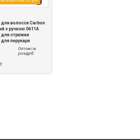
ь для волосся Carbon
ий з ручкою 0611A
ь для стрижки
 для перукаря
Оптом і в
роздріб
₴