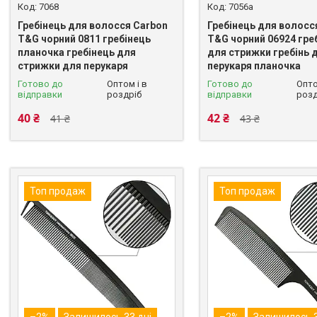
7068
7056a
Гребінець для волосся Carbon
Гребінець для волосс
T&G чорний 0811 гребінець
T&G чорний 06924 гре
планочка гребінець для
для стрижки гребінь 
стрижки для перукаря
перукаря планочка
Готово до
Оптом і в
Готово до
Опто
відправки
роздріб
відправки
розд
40 ₴
42 ₴
41 ₴
43 ₴
Топ продаж
Топ продаж
–2%
Залишилось 33 дні
–2%
Залишилось 3