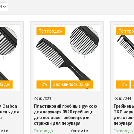
Топ продаж
Топ пр
3 дні
–2%
Залишилось 33 дні
–2%
7031
7044
я Carbon
Пластиковий гребінь з ручкою
Гребінец
інець для
для перукаря 0520 гребінець
T&G чорн
я
для волосся гребінець для
для стри
стрижки для перукаря
перукаря
м і в
Готово до
Оптом і в
Готово до