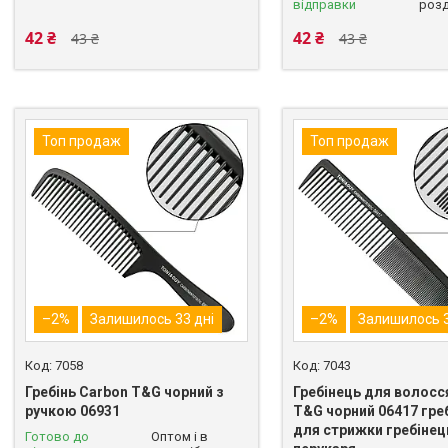
відправки
розд
42 ₴
42 ₴
43 ₴
43 ₴
Топ продаж
Топ продаж
–2%
Залишилось 33 дні
–2%
Залишилось 3
7058
7043
Гребінь Carbon T&G чорний з
Гребінець для волосс
ручкою 06931
T&G чорний 06417 гре
для стрижки гребінец
Готово до
Оптом і в