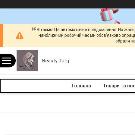
👋 Вітаємо! Це автоматичне повідомлення. На жаль
найближчий робочий час ми обов'язково опрац
обрали на
Beauty Torg
Головна
Товари та по