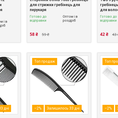
и
для стрижки гребінець для
гребінець
ря
перукаря
для воло
Готово до
Оптом і в
Готово до
відправки
роздріб
відправки
м і в
ріб
58 ₴
42 ₴
59 ₴
43 
Топ продаж
Топ пр
3 дні
–2%
Залишилось 33 дні
–2%