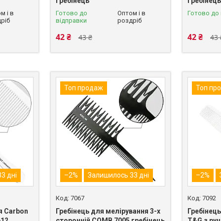
гребінець
гребінець
м і в
Готово до
Оптом і в
Готово до
ріб
відправки
роздріб
42 ₴
42 ₴
43 ₴
43 
Топ продаж
Топ пр
3 дні
–2%
Залишилось 33 дні
–2%
7067
7092
я Carbon
Гребінець для мелірування 3-х
Гребінец
612
сторонній COMB 7005 гребінець
T&G з руч