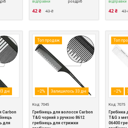
ріб
відправки
роздріб
відправки
42 ₴
42 ₴
43 ₴
43 
Топ продаж
Топ пр
3 дні
–2%
Залишилось 33 дні
–2%
7045
7075
я Carbon
Гребінець для волосся Carbon
Гребінка
бінець
T&G чорний з ручкою 8612
T&G з ме
ь для
гребінець для стрижки
06400 гр