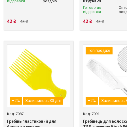
перукаря
відправки
роздріб
Готово до
Опто
відправки
розд
42 ₴
42 ₴
43 ₴
43 ₴
Топ продаж
–2%
Залишилось 33 дні
–2%
Залишилось 3
7087
7091
Гребінь пластиковий для
Гребінець для волосс
бороди з ручкою
T&G з ручкою Білий 0