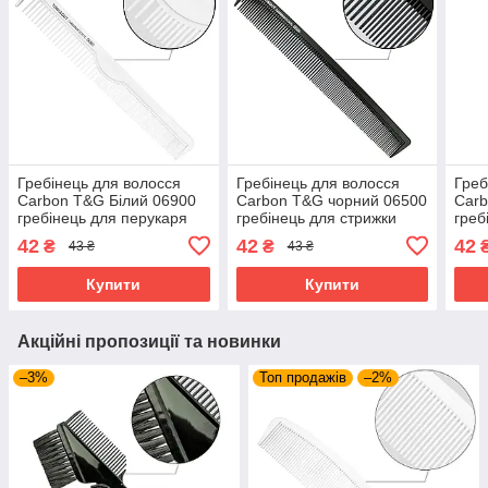
Гребінець для волосся
Гребінець для волосся
Греб
Carbon T&G Білий 06900
Carbon T&G чорний 06500
Carb
гребінець для перукаря
гребінець для стрижки
греб
для стрижки гребінець
гребінець для перукаря
греб
42
42
42
₴
₴
43 ₴
43 ₴
планочка
планочка
план
Купити
Купити
Акційні пропозиції та новинки
–3%
Топ продажів
–2%