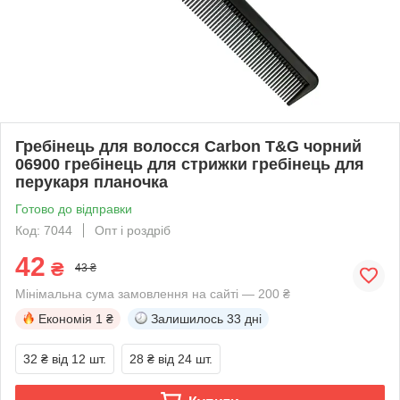
Гребінець для волосся Carbon T&G чорний
06900 гребінець для стрижки гребінець для
перукаря планочка
Готово до відправки
Код: 7044
Опт і роздріб
42
₴
43 ₴
Мінімальна сума замовлення на сайті — 200 ₴
Економія
1 ₴
Залишилось
33 дні
32 ₴
від 12 шт.
28 ₴
від 24 шт.