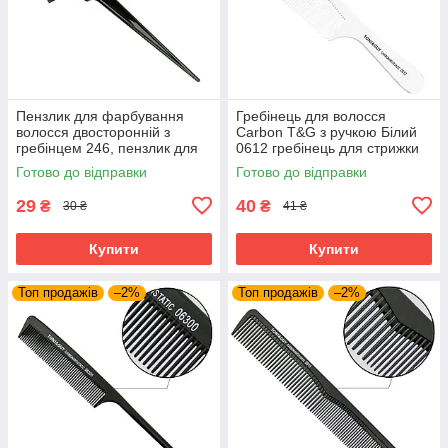
Пензлик для фарбування
Гребінець для волосся
волосся двосторонній з
Carbon T&G з ручкою Білий
гребінцем 246, пензлик для
0612 гребінець для стрижки
фарбування волосся з
гребінець для перукаря
Готово до відправки
Готово до відправки
гребінцем двосторонній
планочка
29
40
₴
₴
30 ₴
41 ₴
Купити
Купити
Топ продажів
–2%
Топ продажів
–2%