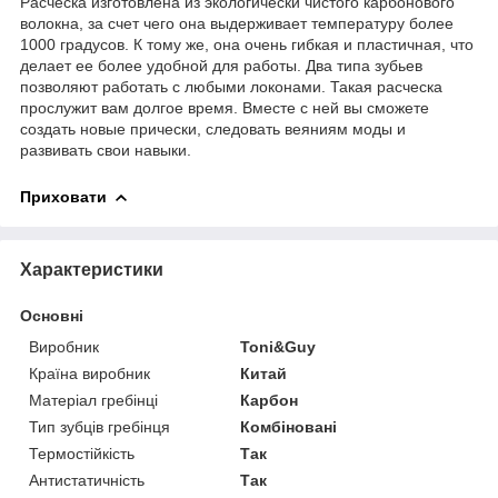
Расческа изготовлена из экологически чистого карбонового
волокна, за счет чего она выдерживает температуру более
1000 градусов. К тому же, она очень гибкая и пластичная, что
делает ее более удобной для работы. Два типа зубьев
позволяют работать с любыми локонами. Такая расческа
прослужит вам долгое время. Вместе с ней вы сможете
создать новые прически, следовать веяниям моды и
развивать свои навыки.
Приховати
Характеристики
Основні
Виробник
Toni&Guy
Країна виробник
Китай
Матеріал гребінці
Карбон
Тип зубців гребінця
Комбіновані
Термостійкість
Так
Антистатичність
Так