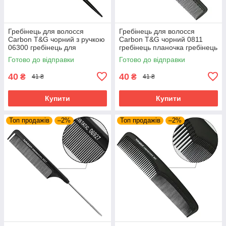
Гребінець для волосся
Гребінець для волосся
Carbon T&G чорний з ручкою
Carbon T&G чорний 0811
06300 гребінець для
гребінець планочка гребінець
мелірування гребінець для
для стрижки для перукаря
Готово до відправки
Готово до відправки
стрижки перукаря
40
40
₴
₴
41 ₴
41 ₴
Купити
Купити
Топ продажів
–2%
Топ продажів
–2%