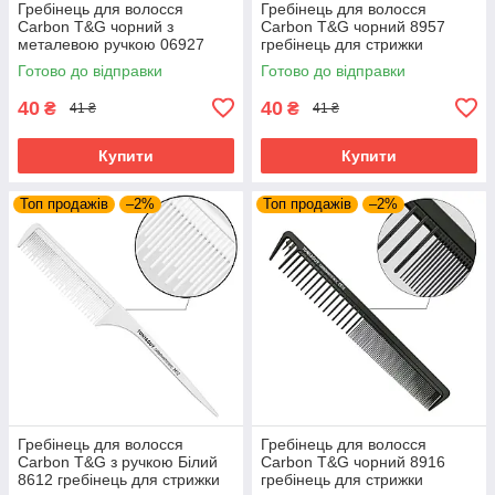
Гребінець для волосся
Гребінець для волосся
Carbon T&G чорний з
Carbon T&G чорний 8957
металевою ручкою 06927
гребінець для стрижки
гребінець для перукаря
гребінець для перукаря
Готово до відправки
Готово до відправки
гребінець для стрижки
планочка
40
40
₴
₴
41 ₴
41 ₴
Купити
Купити
Топ продажів
–2%
Топ продажів
–2%
Гребінець для волосся
Гребінець для волосся
Carbon T&G з ручкою Білий
Carbon T&G чорний 8916
8612 гребінець для стрижки
гребінець для стрижки