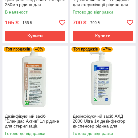
250мл рідина для
для стерилізації рідина для
стерилізації спрей для
дезінфекції
В наявності
Готово до відправки
дезінфекції
165
700
₴
₴
185 ₴
790 ₴
Купити
Купити
Топ продажів
–8%
Топ продажів
–7%
Дезінфікуючий засіб
Дезінфікуючий засіб АХД
"Бланідас Актив" 1л рідина
2000 Ultra 1л дезінфектор
для стерилізації,
диспенсер рідина для
дезінфектор, рідина для
стерилізації
Готово до відправки
Готово до відправки
дезінфекції