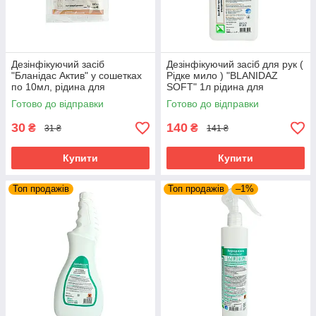
Дезінфікуючий засіб
Дезінфікуючий засіб для рук (
"Бланідас Актив" у сошетках
Рідке мило ) "BLANIDAZ
по 10мл, рідина для
SOFT" 1л рідина для
дезінфекції інструменту у
стерилізації, дезінфектор
Готово до відправки
Готово до відправки
пакетиках
30
140
₴
₴
31 ₴
141 ₴
Купити
Купити
Топ продажів
Топ продажів
–1%