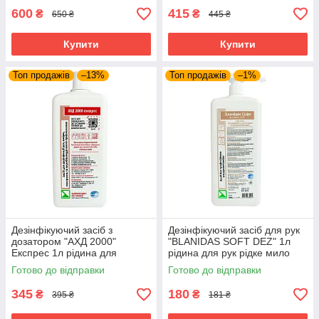
600
415
₴
₴
650 ₴
445 ₴
Купити
Купити
Топ продажів
–13%
Топ продажів
–1%
Дезінфікуючий засіб з
Дезінфікуючий засіб для рук
дозатором "АХД 2000"
"BLANIDAS SOFT DEZ" 1л
Експрес 1л рідина для
рідина для рук рідке мило
стерилізації рідина для
рідина для дезінфекції
Готово до відправки
Готово до відправки
дезінфекції
345
180
₴
₴
395 ₴
181 ₴