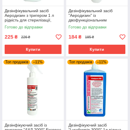
Дезінфікувальний засіб
Дезінфікувальний засіб
Аеродизин з тригером 1 л
"Аеродизин" із
рідкість для стерилізації,
двофункціональним
дезінфектор
тригером 250 мл (рідкість для
Готово до відправки
Готово до відправки
стерилізації, дезінфектор
225
184
₴
₴
226 ₴
185 ₴
Купити
Купити
Топ продажів
–11%
Топ продажів
–11%
Дезінфікуючий засіб із
Дезінфікуючий засіб
тригером "АХД 2000" Експрес
"Lysoformin 3000" 1л рідина