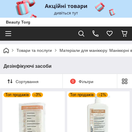
Beauty Torg
Товари та послуги
Матеріали для манікюру. Манікюрні 
Дезінфікуючі засоби
Сортування
0
Фільтри
Топ продажів
–3%
Топ продажів
–1%