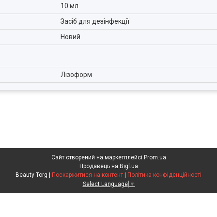
10 мл
Засіб для дезінфекції
Новий
Лізоформ
Сайт створений на маркетплейсі
Prom.ua
Продавець на Bigl.ua
Beauty Torg |
Поскаржитися на контент
|
Політика конфіденційності
Select Language
▼