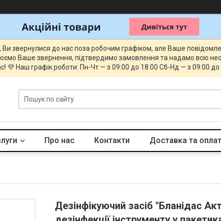
, Ви звернулися до нас поза робочим графіком, але Ваше повідомл
юємо Ваше звернення, підтвердимо замовлення та надамо всю нео
с! 💜 Наш графік роботи: Пн-Чт — з 09:00 до 18:00 Сб-Нд — з 09:00 до
слуги
Про нас
Контакти
Доставка та опла
Дезінфікуючий засіб "Бланідас Акт
дезінфекції інструменту у пакетик