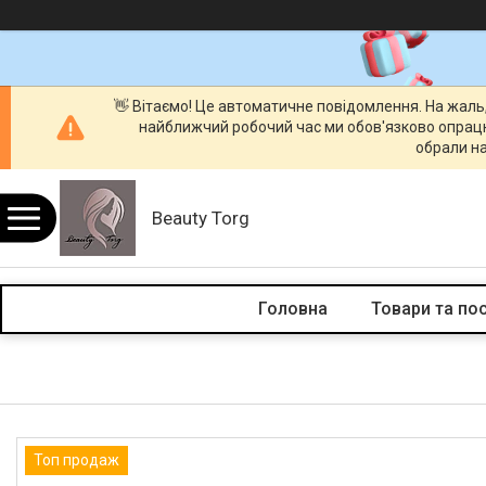
👋 Вітаємо! Це автоматичне повідомлення. На жаль
найближчий робочий час ми обов'язково опрац
обрали на
Beauty Torg
Головна
Товари та по
Топ продаж