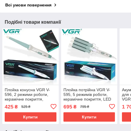
Всі умови повернення
Подібні товари компанії
Плойка конусна VGR V-
Плойка потрійна VGR V-
Аку
596, 2 режими роботи,
595, 5 режимів роботи,
для 
керамічне покриття,
керамічне покриття, LED
VGR
швидке нагрівання
display, 100 Вт
нас
425
695
1 7
₴
₴
525 ₴
795 ₴
9000
лезо
Купити
Купити