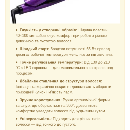
Гнучкість у створенні образів:
Ширина пластин
40×100 мм забезпечує комфорт при роботі з різною
довжиною та густотою волосся.
Швидкий старт:
Завдяки потужності 55 Вт прилад
досягає робочої температури менш ніж за пів хвилини.
Точне регулювання температури:
Від 130 до 210
°C з LED-екраном — для максимального контролю над
процесом.
Дбайливе ставлення до структури волосся:
Іонізація та керамічне покриття допомагають зберегти
природний блиск і м’якість пасм.
Зручне користування:
Ручка ергономічної форми
та шнур, що обертається на 360°, дозволяють
комфортно укладати волосся під будь-яким кутом.
Універсальність:
Підходить для різних типів
волосся — від тонкого до густого.