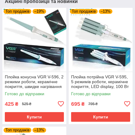
Акційні пропозиції та новинки
Топ продажів
–19%
Топ продажів
–13%
Плойка конусна VGR V-596, 2
Плойка потрійна VGR V-595,
режими роботи, керамічне
5 режимів роботи, керамічне
покриття, швидке нагрівання
покриття, LED display, 100 Вт
Готово до відправки
Готово до відправки
425
695
₴
₴
525 ₴
795 ₴
Купити
Купити
Топ продажів
–13%