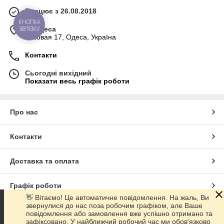
Працює з 26.08.2018
КНОПКА
м. Одеса
ЗВ'ЯЗКУ
Базовая 17, Одеса, Україна
Контакти
Сьогодні вихідний
Показати весь графік роботи
Про нас
Контакти
Доставка та оплата
Графік роботи
👋 Вітаємо! Це автоматичне повідомлення. На жаль, Ви
звернулися до нас поза робочим графіком, але Ваше
Повна версія сайту
повідомлення або замовлення вже успішно отримано та
зафіксовано. У найближчий робочий час ми обов'язково