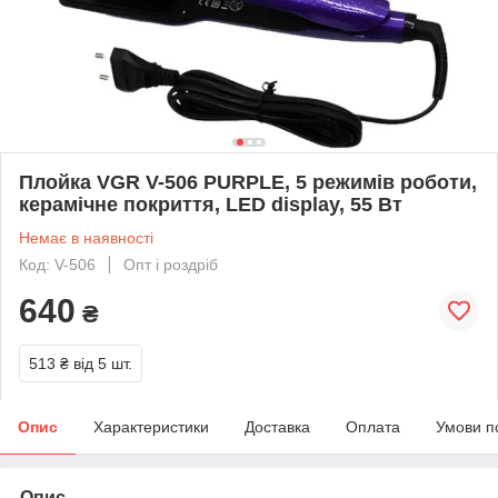
Плойка VGR V-506 PURPLE, 5 режимів роботи,
керамічне покриття, LED display, 55 Вт
Немає в наявності
Код: V-506
Опт і роздріб
640
₴
513 ₴
від 5 шт.
Опис
Характеристики
Доставка
Оплата
Умови п
Опис