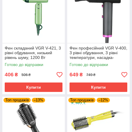
Фен складаний VGR V-421, 3
Фен професійний VGR V-400,
рівні обдування, низький
3 рівні обдування, 3 рівні
рівень шуму, 1200 Вт
температури, насадка-
концентратор
Готово до відправки
Готово до відправки
406
649
₴
₴
506 ₴
749 ₴
Купити
Купити
Топ продажів
–13%
Топ продажів
–12%