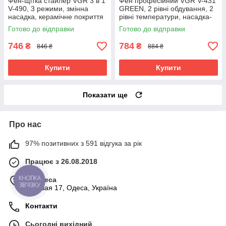
Фен-щітка стайлер VGR 3 в 1
Фен професійний VGR V-431
V-490, 3 режими, змінна
GREEN, 2 рівні обдування, 2
насадка, керамічне покриття
рівні температури, насадка-
концентратор
Готово до відправки
Готово до відправки
746
784
₴
₴
846 ₴
884 ₴
Купити
Купити
Показати ще
Про нас
97% позитивних з 591 відгука за рік
Працює з 26.08.2018
КНОПКА
м. Одеса
ЗВ'ЯЗКУ
Базовая 17, Одеса, Україна
Контакти
Сьогодні вихідний