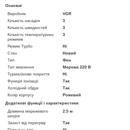
Основні
Виробник
VGR
Кількість насадок
3
Кількість швидкостей
3
Кількість температурних
3
режимів
Режим Турбо
Ні
Стан
Новий
Тип
Фен
Тип живлення
Мережа 220 В
Турмалінове покриття
Ні
Функція іонізації
Так
Холодний обдув
Так
Колір корпусу
Рожевий
Додаткові функції і характеристики
Довжина мережевого
2.5 м
шнура
Захист від перегріву
Так
Петелька для
Ні