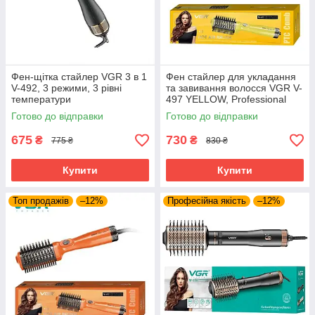
Фен-щітка стайлер VGR 3 в 1
Фен стайлер для укладання
V-492, 3 режими, 3 рівні
та завивання волосся VGR V-
температури
497 YELLOW, Professional
Готово до відправки
Готово до відправки
675
730
₴
₴
775 ₴
830 ₴
Купити
Купити
Топ продажів
–12%
Професійна якість
–12%