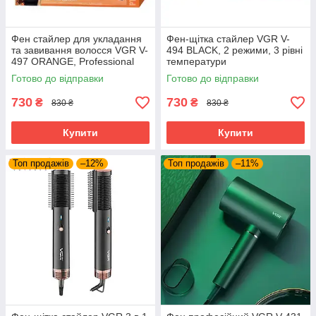
Фен стайлер для укладання
Фен-щітка стайлер VGR V-
та завивання волосся VGR V-
494 BLACK, 2 режими, 3 рівні
497 ORANGE, Professional
температури
Готово до відправки
Готово до відправки
730
730
₴
₴
830 ₴
830 ₴
Купити
Купити
Топ продажів
–12%
Топ продажів
–11%