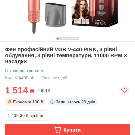
Фен професійний VGR V-440 PINK, 3 рівні
обдування, 3 рівні температури, 11000 RPM 3
насадки
Готово до відправки
Код: V-440Pink
Опт і роздріб
1 514
₴
1 614 ₴
Економія
100 ₴
Залишилось
29 днів
1 438,30 ₴
від 5 шт.
Купити