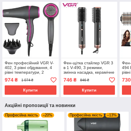
Фен професійний VGR V-
Фен-щітка стайлер VGR 3
Фен-
402, 3 рівні обдування, 4
в 1 V-490, 3 режими,
494 
рівні температури, 2
змінна насадка, керамічне
рівн
насадки, 1800-2200 Вт
покриття
974
746
730
₴
₴
1 074 ₴
846 ₴
Купити
Купити
Акційні пропозиції та новинки
Професійна якість
–20%
Професійна якість
–13%