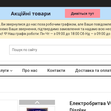
, Ви звернулися до нас поза робочим графіком, але Ваше повідомл
юємо Ваше звернення, підтвердимо замовлення та надамо всю нео
с! 💜 Наш графік роботи: Пн-Чт — з 09:00 до 18:00 Сб-Нд — з 09:00 до
слуги
Про нас
Контакти
Доставка та опла
Електробритва VG
Display