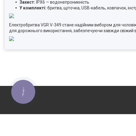
Захист:
IPX6 — водонепроникність
У комплекті:
бритва, щіточка, USB-кабель, ковпачок, інст
Електробритва VGR V-349 стане надійним вибором для чоловіків,
для дорожнього використання, забезпечуючи завжди свіжий 
КНОПКА
ЗВ'ЯЗКУ