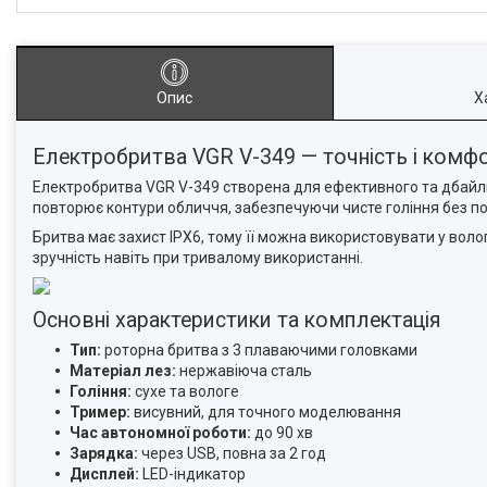
Опис
Х
Електробритва VGR V-349 — точність і комф
Електробритва VGR V-349 створена для ефективного та дбайл
повторює контури обличчя, забезпечуючи чисте гоління без п
Бритва має захист IPX6, тому її можна використовувати у вол
зручність навіть при тривалому використанні.
Основні характеристики та комплектація
Тип:
роторна бритва з 3 плаваючими головками
Матеріал лез:
нержавіюча сталь
Гоління:
сухе та вологе
Тример:
висувний, для точного моделювання
Час автономної роботи:
до 90 хв
Зарядка:
через USB, повна за 2 год
Дисплей:
LED-індикатор