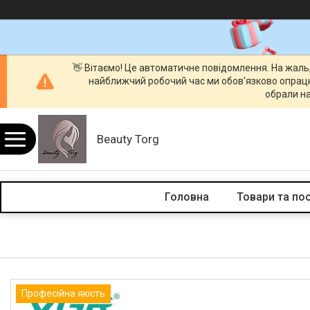
👋 Вітаємо! Це автоматичне повідомлення. На жаль
найближчий робочий час ми обов'язково опрац
обрали на
Beauty Torg
Головна
Товари та по
Професійна якість