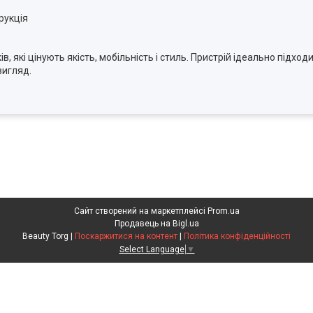
рукція
 які цінують якість, мобільність і стиль. Пристрій ідеально підход
вигляд.
Сайт створений на маркетплейсі
Prom.ua
Продавець на Bigl.ua
Beauty Torg |
Поскаржитися на контент
|
Політика конфіденційності
Select Language
▼