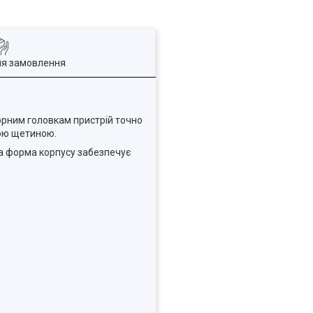
ля замовлення
орним головкам пристрій точно
кою щетиною.
на форма корпусу забезпечує