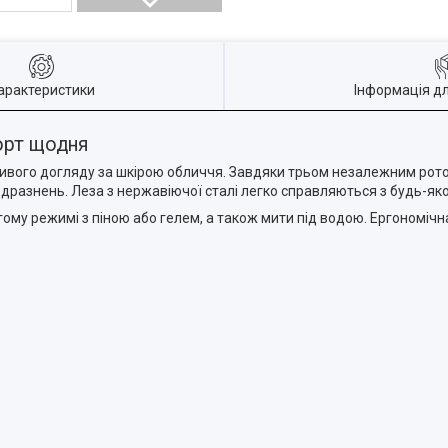
арактеристики
Інформація д
орт щодня
ивого догляду за шкірою обличчя. Завдяки трьом незалежним рот
одразнень. Леза з нержавіючої сталі легко справляються з будь-я
огому режимі з піною або гелем, а також мити під водою. Ергономіч