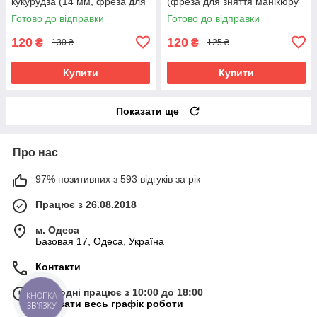
кукурудза (14 мм, фреза для
(фреза для зняття манікюру
зняття гель лаку, манікюрна
та гель лаку, фреза кукурудза
Готово до відправки
Готово до відправки
фреза)
манікюрна)
120
120
₴
₴
130 ₴
125 ₴
Купити
Купити
Показати ще
Про нас
97% позитивних з 593 відгуків за рік
Працює з 26.08.2018
м. Одеса
Базовая 17, Одеса, Україна
Контакти
Сьогодні працює з 10:00 до 18:00
КНОПКА
Показати весь графік роботи
ЗВ'ЯЗКУ