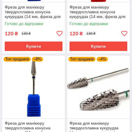
Фреза для манікюру
Фреза для манікюру
твердосплавна конусна
твердосплавна конусна
кукурудза (14 мм, фреза для
кукурудза (14 мм, фреза для
зняття гель лаку, манікюрна
зняття гель лаку, манікюрна
Готово до відправки
Готово до відправки
фреза)
фреза)
120
120
₴
₴
130 ₴
130 ₴
Купити
Купити
Топ продажів
–8%
Топ продажів
–4%
Фреза для манікюру
Фреза для манікюру
твердосплавна конусна
твердосплавна кукурудза