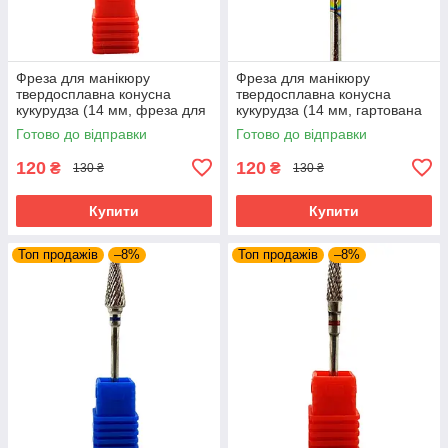
Фреза для манікюру
Фреза для манікюру
твердосплавна конусна
твердосплавна конусна
кукурудза (14 мм, фреза для
кукурудза (14 мм, гартована
зняття гель лаку, манікюрна
фреза для зняття гель лаку,
Готово до відправки
Готово до відправки
фреза)
манікюрна фреза)
120
120
₴
₴
130 ₴
130 ₴
Купити
Купити
Топ продажів
–8%
Топ продажів
–8%