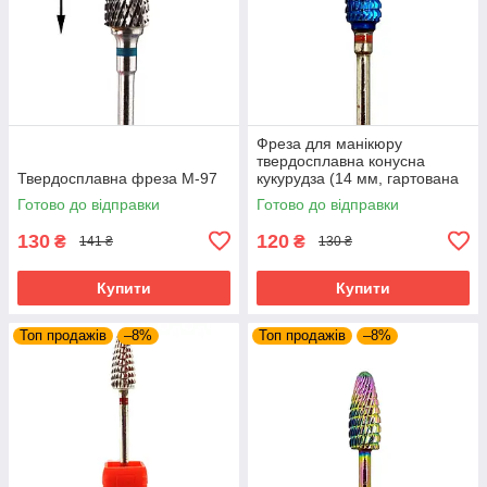
Фреза для манікюру
твердосплавна конусна
Твердосплавна фреза M-97
кукурудза (14 мм, гартована
фреза для зняття гель лаку,
Готово до відправки
Готово до відправки
манікюрна фреза)
130
120
₴
₴
141 ₴
130 ₴
Купити
Купити
Топ продажів
–8%
Топ продажів
–8%