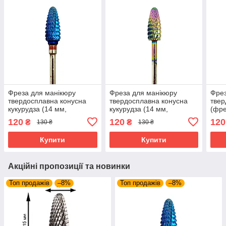
Фреза для манікюру
Фреза для манікюру
Фрез
твердосплавна конусна
твердосплавна конусна
твер
кукурудза (14 мм,
кукурудза (14 мм,
(фре
гартована фреза для
гартована фреза для
лаку
120
120
120
₴
₴
130 ₴
130 ₴
зняття гель лаку,
зняття гель лаку,
манікюрна фреза)
манікюрна фреза)
Купити
Купити
Акційні пропозиції та новинки
Топ продажів
–8%
Топ продажів
–8%