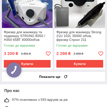
Фрезер для манікюру та
Фрезер для манікюру Strong
педикюру STRONG B350 /
211/ 102L 35000 об\хв,
H350 65ВТ 40000об\хв
фрезер Стронг 211
(манікюрний фрезер Стронг
Готово до відправки
Готово до відправки
65 ват)
3 200
2 298
₴
₴
3 491 ₴
2 499 ₴
Купити
Купити
Показати ще
Про нас
97% позитивних з 593 відгуків за рік