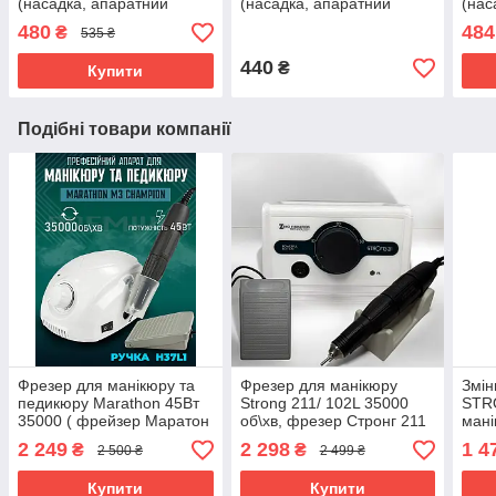
(насадка, апаратний
(насадка, апаратний
(нас
манікюр, нарощування,
манікюр, нарощування,
мані
480
484
₴
535 ₴
корекція нігтів)
корекція нігтів)
корек
440
₴
Купити
Подібні товари компанії
Фрезер для манікюру та
Фрезер для манікюру
Змін
педикюру Marathon 45Вт
Strong 211/ 102L 35000
STR
35000 ( фрейзер Маратон
об\хв, фрезер Стронг 211
ман
)
Стро
2 249
2 298
1 4
₴
₴
2 500 ₴
2 499 ₴
запа
для
Купити
Купити