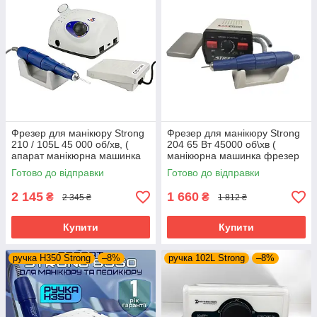
Фрезер для манікюру Strong
Фрезер для манікюру Strong
210 / 105L 45 000 об/хв, (
204 65 Вт 45000 об\хв (
апарат манікюрна машинка
манікюрна машинка фрезер
Стронг 210 )
Стронг з ручкою 105L )
Готово до відправки
Готово до відправки
2 145
1 660
₴
₴
2 345 ₴
1 812 ₴
Купити
Купити
ручка H350 Strong
–8%
ручка 102L Strong
–8%