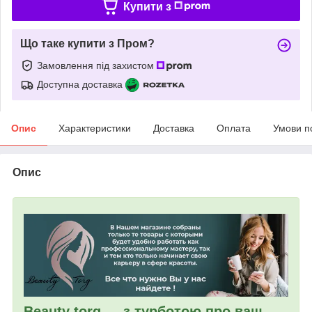
Купити з
Що таке купити з Пром?
Замовлення під захистом
Доступна доставка
Опис
Характеристики
Доставка
Оплата
Умови п
Опис
Beauty torg — з турботою про ваш