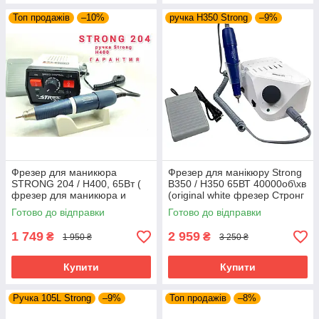
Топ продажів
–10%
ручка H350 Strong
–9%
Фрезер для маникюра
Фрезер для манікюру Strong
STRONG 204 / H400, 65Вт (
B350 / H350 65ВТ 40000об\хв
фрезер для маникюра и
(original white фрезер Стронг
педикюра Стронг )
для педикюру)
Готово до відправки
Готово до відправки
1 749
2 959
₴
₴
1 950 ₴
3 250 ₴
Купити
Купити
Ручка 105L Strong
–9%
Топ продажів
–8%