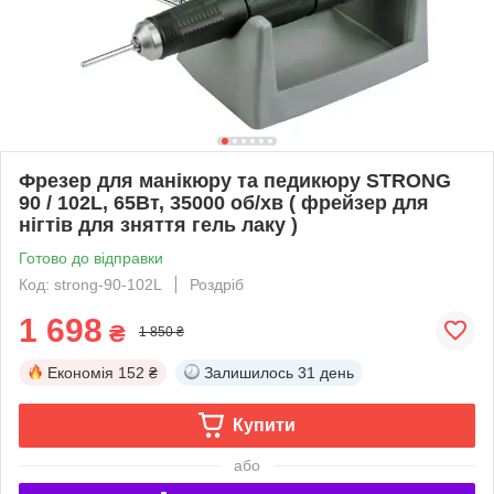
Фрезер для манікюру та педикюру STRONG
90 / 102L, 65Вт, 35000 об/хв ( фрейзер для
нігтів для зняття гель лаку )
Готово до відправки
Код: strong-90-102L
Роздріб
1 698
₴
1 850 ₴
Економія
152 ₴
Залишилось
31 день
Купити
або