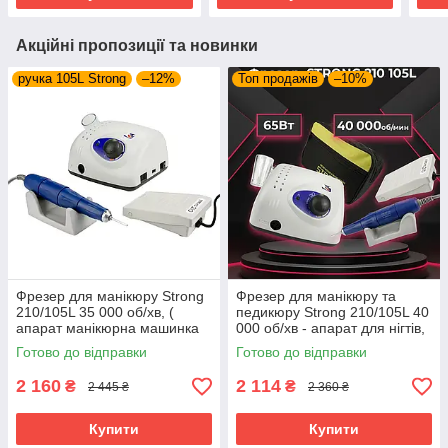
Акційні пропозиції та новинки
ручка 105L Strong
–12%
Топ продажів
–10%
Фрезер для манікюру Strong
Фрезер для манікюру та
210/105L 35 000 об/хв, (
педикюру Strong 210/105L 40
апарат манікюрна машинка
000 об/хв - апарат для нігтів,
Стронг 210 )
машинка Стронг 210 65Вт
Готово до відправки
Готово до відправки
2 160
2 114
₴
₴
2 445 ₴
2 360 ₴
Купити
Купити