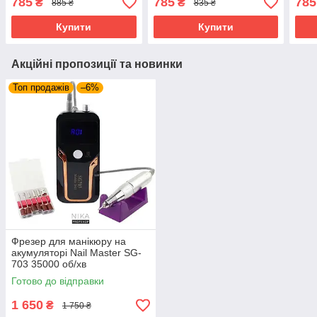
785
785
785
₴
₴
885 ₴
835 ₴
фрезер апарат фрези Nail
Drill zs 601
zs 6
Drill pro zs 601
Купити
Купити
Акційні пропозиції та новинки
Топ продажів
–6%
Фрезер для манікюру на
акумуляторі Nail Master SG-
703 35000 об/хв
Готово до відправки
1 650
₴
1 750 ₴