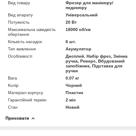
Вид товару
Фрезер для манікюру/
педикюру
Вид апарату
Універсальний
Потужність
20 Вт
Максимальна швидкість
18000 об/хв
обертання
Кількість насадок
6 шт.
Тип живлення
Акумулятор
Особливості
Дисплей, Набір фрез, Змінна
ручка, Реверс, Вбудований
запобіжник, Підставка для
ручки
Вага
0.07 кг
Колір
Чорний
Матеріал корпусу
Пластик
Гарантійний термін
2 міс
Стан
Новий
Приховати