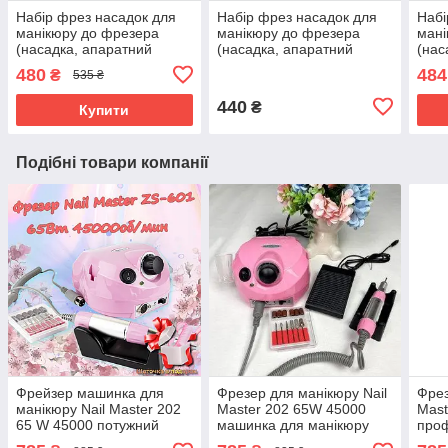
Набір фрез насадок для
Набір фрез насадок для
Набі
манікюру до фрезера
манікюру до фрезера
мані
(насадка, апаратний
(насадка, апаратний
(нас
манікюр, нарощування,
манікюр, нарощування,
мані
480
484
₴
535 ₴
корекція нігтів)
корекція нігтів)
корек
440
₴
Купити
Подібні товари компанії
Фрейзер машинка для
Фрезер для манікюру Nail
Фрез
манікюру Nail Master 202
Master 202 65W 45000
Mast
65 W 45000 потужний
машинка для манікюру
про
професійний манікюрний
манікюрний фрезер Nail
мані