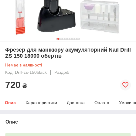
Фрезер для манікюру акумуляторний Nail Drill
ZS 150 18000 обертів
Немає в наявності
Код: Drill-zs-150black
Роздріб
720
₴
Опис
Характеристики
Доставка
Оплата
Умови п
Опис