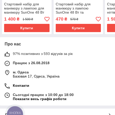
Стартовий набір для
Стартовий набір для
Стар
манікюру з лампою для
манікюру з лампою
мані
манікюру SunOne 48 Вт
SunOne 48 Вт та
нігт
Фреза lina mercedes
фрезером ручкою MPS
для 
1 400
470
1 5
₴
₴
1 500 ₴
570 ₴
20000 база топ 12мл та
20000 об/хв.
4500
гель лак milano
Купити
Купити
Про нас
97% позитивних з 593 відгуків за рік
Працює з 26.08.2018
м. Одеса
Базовая 17, Одеса, Україна
Контакти
Сьогодні працює з 10:00 до 18:00
Показати весь графік роботи
КНОПКА
Про нас