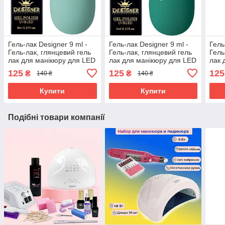
Гель-лак Designer 9 ml -
Гель-лак Designer 9 ml -
Гель
Гель-лак, глянцевий гель
Гель-лак, глянцевий гель
Гель
лак для манікюру для LED
лак для манікюру для LED
лак 
лампи, лак Дизайнер
лампи, лак Дизайнер
ламп
125
125
125
₴
₴
140 ₴
140 ₴
Купити
Купити
Подібні товари компанії