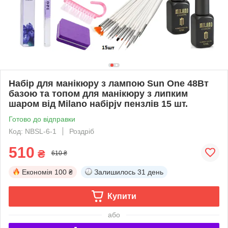
Набір для манікюру з лампою Sun One 48Вт
базою та топом для манікюру з липким
шаром від Milano набірjv пензлів 15 шт.
Готово до відправки
Код: NBSL-6-1
Роздріб
510
₴
610 ₴
Економія
100 ₴
Залишилось
31 день
Купити
або