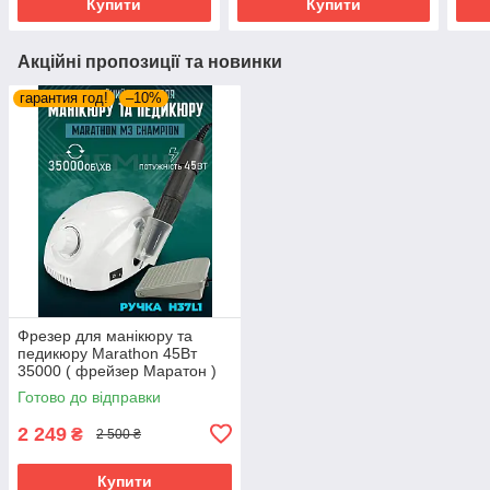
Купити
Купити
Акційні пропозиції та новинки
гарантия год!
–10%
Фрезер для манікюру та
педикюру Marathon 45Вт
35000 ( фрейзер Маратон )
Готово до відправки
2 249
₴
2 500 ₴
Купити