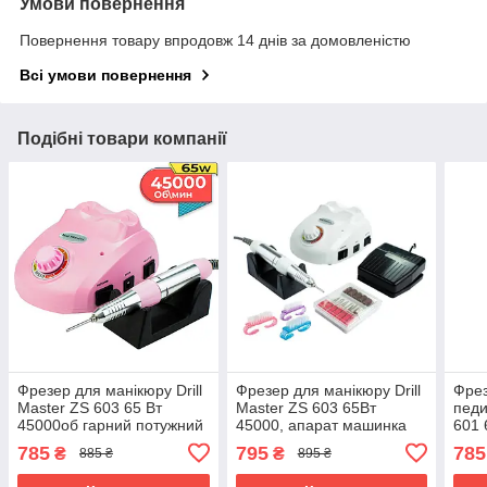
Умови повернення
Повернення товару впродовж 14 днів за домовленістю
Всі умови повернення
Подібні товари компанії
Фрезер для манікюру Drill
Фрезер для манікюру Drill
Фрез
Master ZS 603 65 Вт
Master ZS 603 65Вт
педи
45000об гарний потужний
45000, апарат машинка
601 
фрезер телефон
Nail Drill pro ЗС 603,
маши
785
795
785
₴
₴
885 ₴
895 ₴
манікюрний фрейзер ЗС
манікюрний фрезер
апар
603
GIN