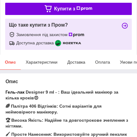
Купити з
Що таке купити з Пром?
Замовлення під захистом
Доступна доставка
Опис
Характеристики
Доставка
Оплата
Умови п
Опис
Гель-лак
Designer 9 ml - : Ваш ідеальний манікюр за
кілька кроків😍
🌈 Палітра 406 Відтінків: Сотні варіантів для
неймовірного манікюру.
🏆 Висока Якість: Надійне та довгострокове зчеплення з
нігтями.
🖌️ Просте Нанесення: Використовуйте зручний пензлик