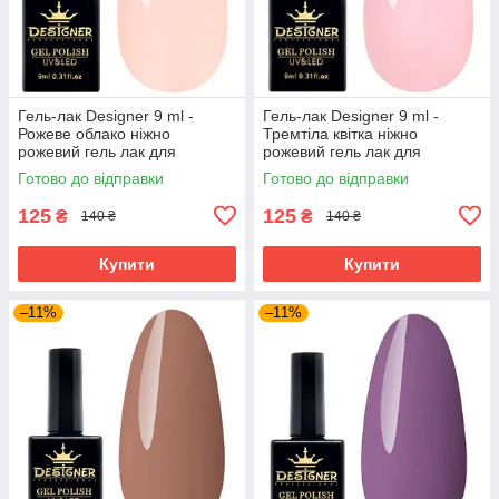
Гель-лак Designer 9 ml -
Гель-лак Designer 9 ml -
Рожеве облако ніжно
Тремтіла квітка ніжно
рожевий гель лак для
рожевий гель лак для
манікюру для LED лампи, лак
манікюру для LED лампи, лак
Готово до відправки
Готово до відправки
Дизайнер
Дизайнер
125
125
₴
₴
140 ₴
140 ₴
Купити
Купити
–11%
–11%