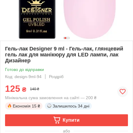
Гель-лак Designer 9 ml - Гель-лак, глянцевий
гель лак для манікюру для LED лампи, лак
Дизайнер
Готово до відправки
Код: design-9ml-94
Роздріб
125
₴
140 ₴
Мінімальна сума замовлення на сайті — 200 ₴
Економія
15 ₴
Залишилось
34 дні
Купити
або