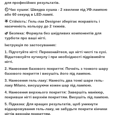
для професійних результатів.
⏲️ Час сушки: Швидка сушка - 2 хвилини під УФ-лампою
або 60 секунд в LED-лампі.
🌟 Стійкість: Гель-лак Designer зберігає яскравість і
насиченість кольору до 2 тижнів.
🌿 Безпека: Формула без шкідливих компонентів для
турботи про ваші нігті.
Інструкція по застосуванню:
1. Підготуйте нігті: Переконайтеся, що нігті чисті та сухі.
Відштовхуйте кутикулу і при необхідності підрівнюйте
нігті.
2. Нанесення базового покриття: Почніть з тонкого шару
базового покриття і висушіть його під лампою.
3. Нанесення гель-лаку: Нанесіть два тонкі шари гель-
лаку Milano, висушуючи кожен шар під лампою.
4. Нанесення верхнього покриття: Завершіть манікюр,
покривши нігті верхнім покриттям. Висушіть під лампою.
5. Підказка: Для кращих результатів, щоб уникнути
відшаровування гель-лаку, не забудьте покрити кінчики
нігтів верхнім покриттям.