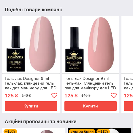
Подібні товари компанії
Гель-лак Designer 9 ml -
Гель-лак Designer 9 ml -
Гель
Гель-лак, глянцевий гель
Гель-лак, глянцевий гель
Гель
лак для манікюру для LED
лак для манікюру для LED
лак 
лампи, лак Дизайнер
лампи, лак Дизайнер
ламп
125
125
125
₴
₴
140 ₴
140 ₴
Купити
Купити
Акційні пропозиції та новинки
–15%
ультра білий
–11%