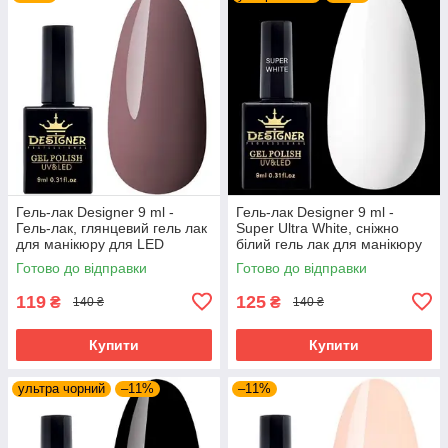
Гель-лак Designer 9 ml -
Гель-лак Designer 9 ml -
Гель-лак, глянцевий гель лак
Super Ultra White, сніжно
для манікюру для LED
білий гель лак для манікюру
лампи, лак Дизайнер
для LED лампи, лак
Готово до відправки
Готово до відправки
Дизайнер
119
125
₴
₴
140 ₴
140 ₴
Купити
Купити
ультра чорний
–11%
–11%