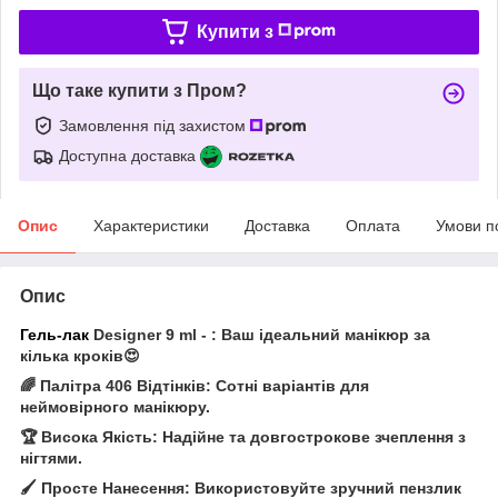
Купити з
Що таке купити з Пром?
Замовлення під захистом
Доступна доставка
Опис
Характеристики
Доставка
Оплата
Умови п
Опис
Гель-лак
Designer 9 ml - : Ваш ідеальний манікюр за
кілька кроків😍
🌈 Палітра 406 Відтінків: Сотні варіантів для
неймовірного манікюру.
🏆 Висока Якість: Надійне та довгострокове зчеплення з
нігтями.
🖌️ Просте Нанесення: Використовуйте зручний пензлик