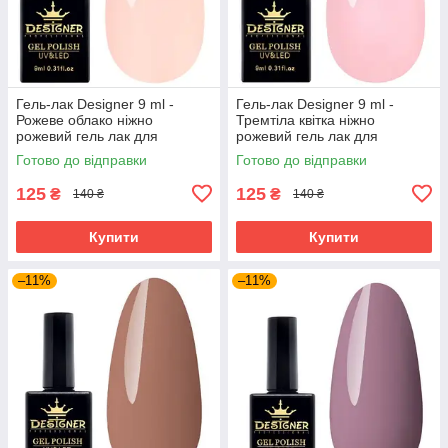
Гель-лак Designer 9 ml -
Гель-лак Designer 9 ml -
Рожеве облако ніжно
Тремтіла квітка ніжно
рожевий гель лак для
рожевий гель лак для
манікюру для LED лампи, лак
манікюру для LED лампи, лак
Готово до відправки
Готово до відправки
Дизайнер
Дизайнер
125
125
₴
₴
140 ₴
140 ₴
Купити
Купити
–11%
–11%