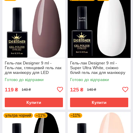
Гель-лак Designer 9 ml -
Гель-лак Designer 9 ml -
Гель-лак, глянцевий гель лак
Super Ultra White, сніжно
для манікюру для LED
білий гель лак для манікюру
лампи, лак Дизайнер
для LED лампи, лак
Готово до відправки
Готово до відправки
Дизайнер
119
125
₴
₴
140 ₴
140 ₴
Купити
Купити
ультра чорний
–11%
–11%