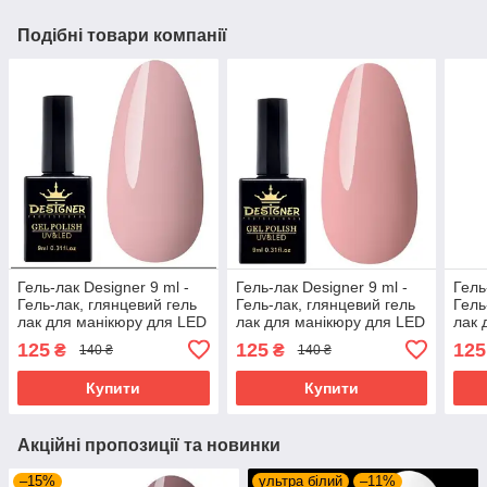
Подібні товари компанії
Гель-лак Designer 9 ml -
Гель-лак Designer 9 ml -
Гель
Гель-лак, глянцевий гель
Гель-лак, глянцевий гель
Гель
лак для манікюру для LED
лак для манікюру для LED
лак 
лампи, лак Дизайнер
лампи, лак Дизайнер
ламп
125
125
125
₴
₴
140 ₴
140 ₴
Купити
Купити
Акційні пропозиції та новинки
–15%
ультра білий
–11%