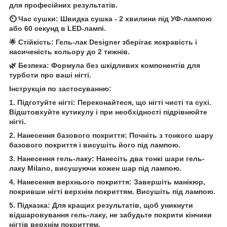
для професійних результатів.
⏲️ Час сушки: Швидка сушка - 2 хвилини під УФ-лампою
або 60 секунд в LED-лампі.
🌟 Стійкість: Гель-лак Designer зберігає яскравість і
насиченість кольору до 2 тижнів.
🌿 Безпека: Формула без шкідливих компонентів для
турботи про ваші нігті.
Інструкція по застосуванню:
1. Підготуйте нігті: Переконайтеся, що нігті чисті та сухі.
Відштовхуйте кутикулу і при необхідності підрівнюйте
нігті.
2. Нанесення базового покриття: Почніть з тонкого шару
базового покриття і висушіть його під лампою.
3. Нанесення гель-лаку: Нанесіть два тонкі шари гель-
лаку Milano, висушуючи кожен шар під лампою.
4. Нанесення верхнього покриття: Завершіть манікюр,
покривши нігті верхнім покриттям. Висушіть під лампою.
5. Підказка: Для кращих результатів, щоб уникнути
відшаровування гель-лаку, не забудьте покрити кінчики
нігтів верхнім покриттям.