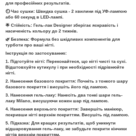
для професійних результатів.
⏲️ Час сушки: Швидка сушка - 2 хвилини під УФ-лампою
або 60 секунд в LED-лампі.
🌟 Стійкість: Гель-лак Designer зберігає яскравість і
насиченість кольору до 2 тижнів.
🌿 Безпека: Формула без шкідливих компонентів для
турботи про ваші нігті.
Інструкція по застосуванню:
1. Підготуйте нігті: Переконайтеся, що нігті чисті та сухі.
Відштовхуйте кутикулу і при необхідності підрівнюйте
нігті.
2. Нанесення базового покриття: Почніть з тонкого шару
базового покриття і висушіть його під лампою.
3. Нанесення гель-лаку: Нанесіть два тонкі шари гель-
лаку Milano, висушуючи кожен шар під лампою.
4. Нанесення верхнього покриття: Завершіть манікюр,
покривши нігті верхнім покриттям. Висушіть під лампою.
5. Підказка: Для кращих результатів, щоб уникнути
відшаровування гель-лаку, не забудьте покрити кінчики
нігтів верхнім покриттям.