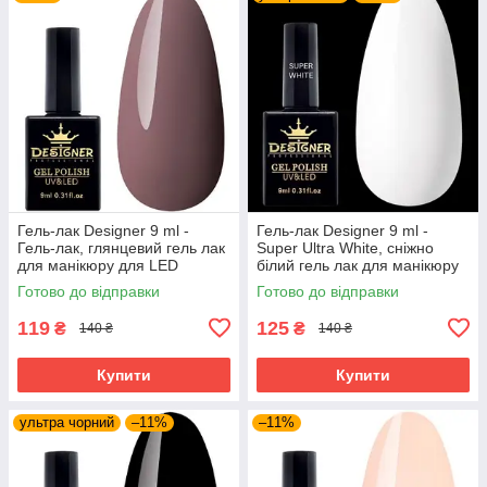
Гель-лак Designer 9 ml -
Гель-лак Designer 9 ml -
Гель-лак, глянцевий гель лак
Super Ultra White, сніжно
для манікюру для LED
білий гель лак для манікюру
лампи, лак Дизайнер
для LED лампи, лак
Готово до відправки
Готово до відправки
Дизайнер
119
125
₴
₴
140 ₴
140 ₴
Купити
Купити
ультра чорний
–11%
–11%