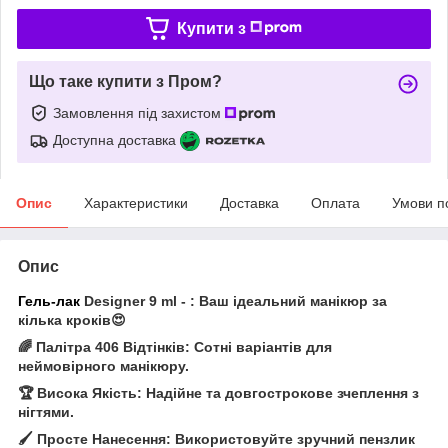
Купити з
Що таке купити з Пром?
Замовлення під захистом
Доступна доставка
Опис
Характеристики
Доставка
Оплата
Умови п
Опис
Гель-лак
Designer 9 ml - : Ваш ідеальний манікюр за
кілька кроків😍
🌈 Палітра 406 Відтінків: Сотні варіантів для
неймовірного манікюру.
🏆 Висока Якість: Надійне та довгострокове зчеплення з
нігтями.
🖌️ Просте Нанесення: Використовуйте зручний пензлик