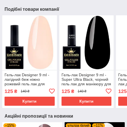
Подібні товари компанії
Гель-лак Designer 9 ml -
Гель-лак Designer 9 ml -
Гель
лагідний беж ніжно
Super Ultra Black, чорний
Гель
рожевий гель лак для
гель лак для манікюру для
лак 
манікюру для LED лампи,
LED лампи, лак Дизайнер
ламп
125
125
125
₴
₴
140 ₴
140 ₴
лак Дизайнер
Купити
Купити
Акційні пропозиції та новинки
–15%
ультра білий
–11%