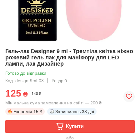
Гель-лак Designer 9 ml - Тремтіла квітка ніжно
рожевий гель лак для манікюру для LED
лампи, лак Дизайнер
Готово до відправки
Код: design-9ml-03
Роздріб
125
₴
140 ₴
Мінімальна сума замовлення на сайті — 200 ₴
Економія
15 ₴
Залишилось
33 дні
Купити
або