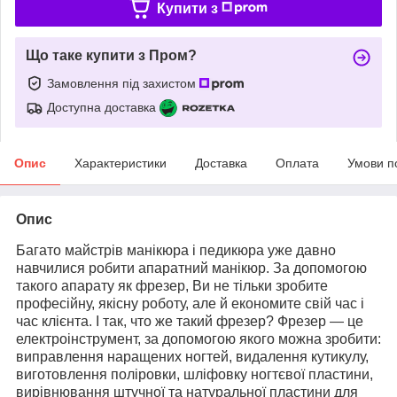
Купити з
Що таке купити з Пром?
Замовлення під захистом
Доступна доставка
Опис
Характеристики
Доставка
Оплата
Умови п
Опис
Багато майстрів манікюра і педикюра уже давно
навчилися робити апаратний манікюр. За допомогою
такого апарату як фрезер, Ви не тільки зробите
професійну, якісну роботу, але й економите свій час і
час клієнта. І так, что же такий фрезер?
Фрезер — це
електроінструмент, за допомогою якого можна зробити:
виправлення наращених ногтей, видалення кутикулу,
виготовлення поліровки, шліфовку ногтєвої пластини,
вирівнювання штучної та натуральної пластини для