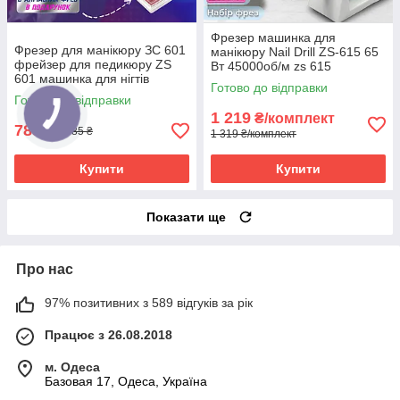
Фрезер машинка для
Фрезер для манікюру ЗС 601
манікюру Nail Drill ZS-615 65
фрейзер для педикюру ZS
Вт 45000об/м zs 615
601 машинка для нігтів
манікюрний фрейзер SH
Готово до відправки
45.000 оборотів 65 Ватт
Готово до відправки
1 219
₴/комплект
785
₴
885 ₴
1 319 ₴/комплект
Купити
Купити
Показати ще
Про нас
97% позитивних з 589 відгуків за рік
Працює з 26.08.2018
м. Одеса
Базовая 17, Одеса, Україна