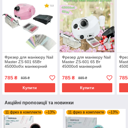
Фрезер для манікюру Nail
Фрезер для манікюру Nail
Фрез
Master ZS 601 65Вт
Master ZS-601 65 Вт
Mast
45000об\х манікюрний
45000об манікюрний
4500
фрейзер з гарантією
апарат для нігтів насадки
фрей
машинка для нігтів DM
фрейзер ЗС 601
маши
785
785
785
₴
₴
835 ₴
885 ₴
202
202
Купити
Купити
Акційні пропозиції та новинки
11 фрез в комплекте
–13%
11 фрез в комплекте
–13%