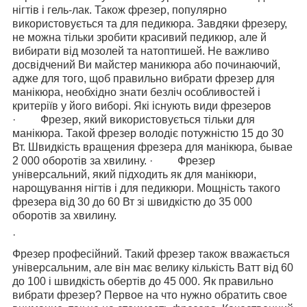
нігтів і гель-лак. Також фрезер, популярно
використовується та для педикюра. Завдяки фрезеру,
не можна тільки зробити красивий педикюр, але й
вибирати від мозолей та натоптишей. Не важливо
досвідчений Ви майстер маникюра або починаючий,
адже для того, щоб правильно вибрати фрезер для
манікюра, необхідно знати безліч особливостей і
критеріїв у його виборі.
Які існують види фрезеров
· Фрезер, який використовується тільки для
манікюра. Такой фрезер володіє потужністю 15 до 30
Вт. Швидкість вращения фрезера для манікюра, бывае
2 000 оборотів за хвилину. · Фрезер
універсальний, який підходить як для манікюри,
нарощування нігтів і для педикюри. Мощність такого
фрезера від 30 до 60 Вт зі швидкістю до 35 000
оборотів за хвилину.
·
Фрезер професійний. Такий фрезер також вважається
універсальним, але він має велику кількість Ватт від 60
до 100 і швидкість обертів до 45 000. Як правильно
вибрати фрезер? Первое на что нужно обратить свое