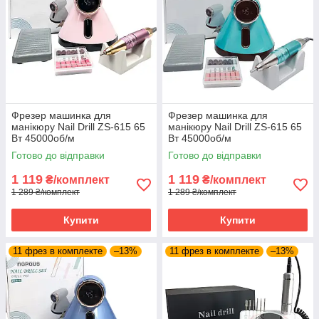
Фрезер машинка для
Фрезер машинка для
манікюру Nail Drill ZS-615 65
манікюру Nail Drill ZS-615 65
Вт 45000об/м
Вт 45000об/м
PROFESSIONAL Drill pro zs
PROFESSIONAL Drill pro zs
Готово до відправки
Готово до відправки
615 манікюрний фрейзер SH
615 манікюрний фрейзер SH
1 119
1 119
₴/комплект
₴/комплект
1 289 ₴/комплект
1 289 ₴/комплект
Купити
Купити
11 фрез в комплекте
–13%
11 фрез в комплекте
–13%