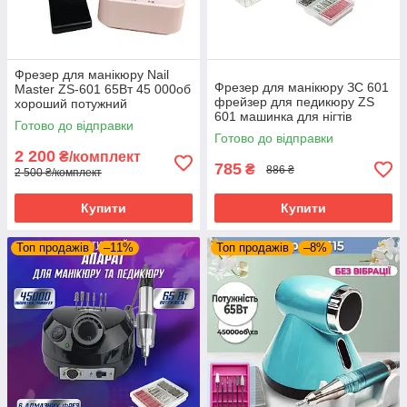
Фрезер для манікюру Nail
Фрезер для манікюру ЗС 601
Master ZS-601 65Вт 45 000об
фрейзер для педикюру ZS
хороший потужний
601 машинка для нігтів
професійний фрезер
Готово до відправки
45.000 оборотів 65 Ватт
манікюрний DM 202
Готово до відправки
2 200
₴/комплект
785
₴
886 ₴
2 500 ₴/комплект
Купити
Купити
Топ продажів
–11%
Топ продажів
–8%