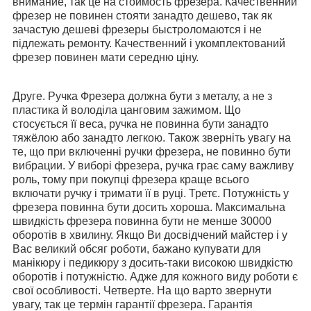
внимание, так це на стоимость фрезера. Качественний
фрезер не повинен стояти занадто дешево, так як
зачастую дешеві фрезеры быстроломаются і не
підлежать ремонту. Качественний і укомплектований
фрезер повинен мати середню ціну.
Друге. Ручка Фрезера должна бути з металу, а не з
пластика й володіла цанговим зажимом. Що
стосується її веса, ручка не повинна бути занадто
тяжёлою або занадто легкою. Також зверніть увагу на
те, що при включенні ручки фрезера, не повинно бути
вибрации. У виборі фрезера, ручка грає саму важливу
роль, тому при покупці фрезера краще всього
включати ручку і тримати її в руці.
Третє. Потужність у
фрезера повинна бути досить хороша. Максимальна
швидкість фрезера повинна бути не менше 30000
оборотів в хвилину. Якщо Ви досвідчений майстер і у
Вас великий обсяг роботи, бажано купувати для
манікюру і педикюру з досить-таки високою швидкістю
оборотів і потужністю. Адже для кожного виду роботи є
свої особливості.
Четверте. На що варто звернути
увагу, так це термін гарантії фрезера. Гарантія