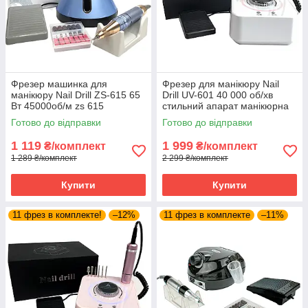
Фрезер машинка для
Фрезер для манікюру Nail
манікюру Nail Drill ZS-615 65
Drill UV-601 40 000 об/хв
Вт 45000об/м zs 615
стильний апарат манікюрна
манікюрний фрейзер SH
машинка для нігтів
Готово до відправки
Готово до відправки
1 119
1 999
₴/комплект
₴/комплект
1 289 ₴/комплект
2 299 ₴/комплект
Купити
Купити
11 фрез в комплекте!
–12%
11 фрез в комплекте
–11%