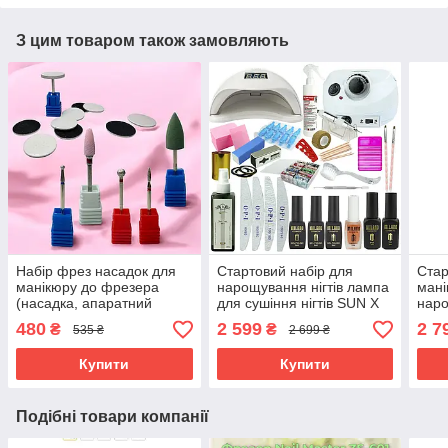
З цим товаром також замовляють
Набір фрез насадок для
Стартовий набір для
Стар
манікюру до фрезера
нарощування нігтів лампа
мані
(насадка, апаратний
для сушіння нігтів SUN X
наро
манікюр, нарощування,
54W фрезер Drill Master
лам
480
2 599
2 7
₴
₴
535 ₴
2 699 ₴
корекція нігтів)
ZS 601 65 W 45000
фрез
65W
Купити
Купити
Подібні товари компанії