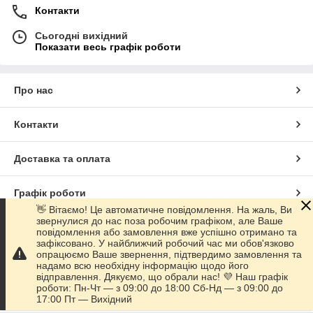
Контакти
Сьогодні вихідний
Показати весь графік роботи
Про нас
Контакти
Доставка та оплата
Графік роботи
👋 Вітаємо! Це автоматичне повідомлення. На жаль, Ви
звернулися до нас поза робочим графіком, але Ваше
Повна версія сайту
повідомлення або замовлення вже успішно отримано та
зафіксовано. У найближчий робочий час ми обов'язково
опрацюємо Ваше звернення, підтвердимо замовлення та
Сайт створено на маркетплейсі
Prom.ua
надамо всю необхідну інформацію щодо його
відправлення. Дякуємо, що обрали нас! 💜 Наш графік
роботи: Пн-Чт — з 09:00 до 18:00 Сб-Нд — з 09:00 до
Політика конфіденційності
17:00 Пт — Вихідний