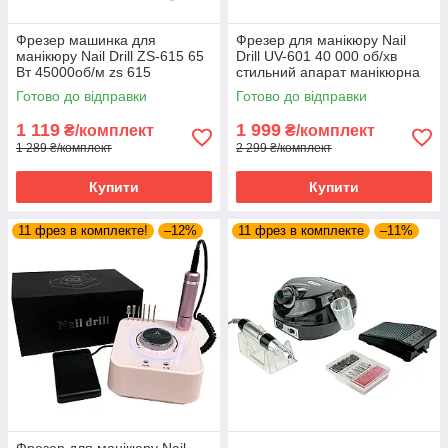
Фрезер машинка для
Фрезер для манікюру Nail
манікюру Nail Drill ZS-615 65
Drill UV-601 40 000 об/хв
Вт 45000об/м zs 615
стильний апарат манікюрна
манікюрний фрейзер SH
машинка для нігтів
Готово до відправки
Готово до відправки
1 119
1 999
₴/комплект
₴/комплект
1 289 ₴/комплект
2 299 ₴/комплект
Купити
Купити
11 фрез в комплекте!
–12%
11 фрез в комплекте
–11%