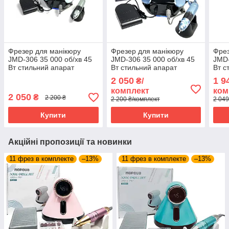
Фрезер для манікюру
Фрезер для манікюру
Фрез
JMD-306 35 000 об/хв 45
JMD-306 35 000 об/хв 45
JMD-
Вт стильний апарат
Вт стильний апарат
Вт с
манікюрна машинка
манікюрна машинка
ман
2 050
1 9
₴/
комплект
ком
2 050
₴
2 200 ₴
2 200 ₴/комплект
2 049
Купити
Купити
Акційні пропозиції та новинки
11 фрез в комплекте
–13%
11 фрез в комплекте
–13%