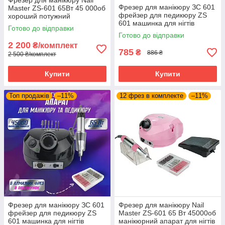
Фрезер для манікюру Nail
Фрезер для манікюру ЗС 601
Master ZS-601 65Вт 45 000об
фрейзер для педикюру ZS
хороший потужний
601 машинка для нігтів
професійний фрезер
Готово до відправки
45.000 оборотів 65 Ватт
манікюрний DM 202
Готово до відправки
2 200
₴/комплект
785
₴
886 ₴
2 500 ₴/комплект
Купити
Купити
Топ продажів
–11%
12 фрез в комплекте
–11%
Фрезер для манікюру ЗС 601
Фрезер для манікюру Nail
фрейзер для педикюру ZS
Master ZS-601 65 Вт 45000об
601 машинка для нігтів
манікюрний апарат для нігтів