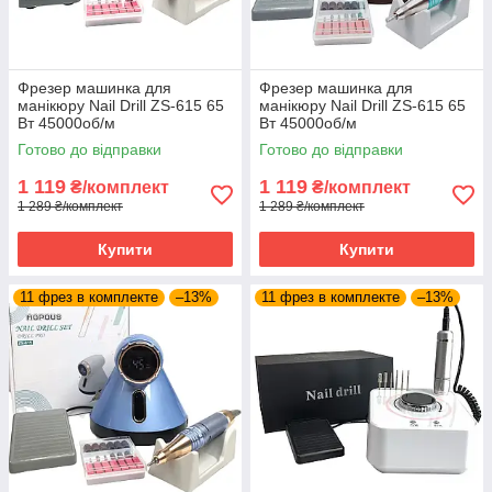
Фрезер машинка для
Фрезер машинка для
манікюру Nail Drill ZS-615 65
манікюру Nail Drill ZS-615 65
Вт 45000об/м
Вт 45000об/м
PROFESSIONAL Drill pro zs
PROFESSIONAL Drill pro zs
Готово до відправки
Готово до відправки
615 манікюрний фрейзер SH
615 манікюрний фрейзер SH
1 119
1 119
₴/комплект
₴/комплект
1 289 ₴/комплект
1 289 ₴/комплект
Купити
Купити
11 фрез в комплекте
–13%
11 фрез в комплекте
–13%