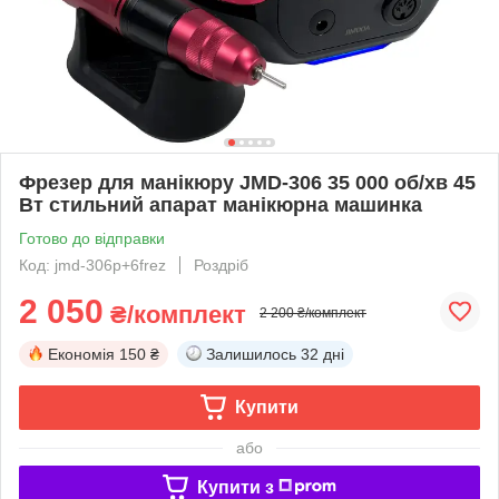
Фрезер для манікюру JMD-306 35 000 об/хв 45
Вт стильний апарат манікюрна машинка
Готово до відправки
Код: jmd-306p+6frez
Роздріб
2 050
₴/комплект
2 200 ₴/комплект
Економія
150 ₴
Залишилось
32 дні
Купити
або
Купити з