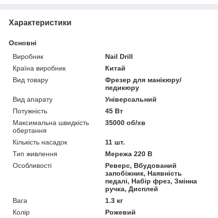
Характеристики
Основні
Виробник
Nail Drill
Країна виробник
Китай
Вид товару
Фрезер для манікюру/
педикюру
Вид апарату
Універсальний
Потужність
45 Вт
Максимальна швидкість
35000 об/хв
обертання
Кількість насадок
11 шт.
Тип живлення
Мережа 220 В
Особливості
Реверс, Вбудований
запобіжник, Наявність
педалі, Набір фрез, Змінна
ручка, Дисплей
Вага
1.3 кг
Колір
Рожевий