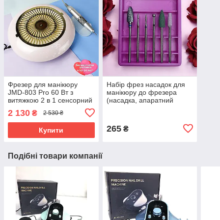
Фрезер для манікюру
Набір фрез насадок для
JMD-803 Pro 60 Вт з
манікюру до фрезера
витяжкою 2 в 1 сенсорний
(насадка, апаратний
манікюрний апарат для
манікюр, нарощування,
2 130
₴
2 530 ₴
зняття гель лаку з
корекція нігтів)
фрезами
265
₴
Купити
Подібні товари компанії