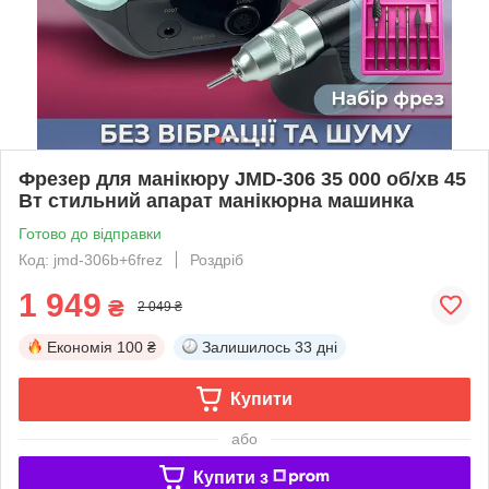
Фрезер для манікюру JMD-306 35 000 об/хв 45
Вт стильний апарат манікюрна машинка
Готово до відправки
Код: jmd-306b+6frez
Роздріб
1 949
₴
2 049 ₴
Економія
100 ₴
Залишилось
33 дні
Купити
або
Купити з