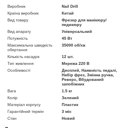
Виробник
Nail Drill
Країна виробник
Китай
Вид товару
Фрезер для манікюру/
педикюру
Вид апарату
Універсальний
Потужність
45 Вт
Максимальна швидкість
35000 об/хв
обертання
Кількість насадок
12 шт.
Тип живлення
Мережа 220 В
Особливості
Дисплей, Наявність педалі,
Набір фрез, Змінна ручка,
Реверс, Вбудований
запобіжник
Вага
1.5 кг
Колір
Зелений
Матеріал корпусу
Пластик
Гарантійний термін
3 міс
Стан
Новий