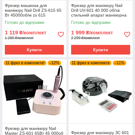
Фрезер машинка для
Фрезер для манікюру Nail
манікюру Nail Drill ZS-615 65
Drill UV-601 40 000 об/хв
Вт 45000об/м zs 615
стильний апарат манікюрна
манікюрний фрейзер SH
машинка для нігтів
Готово до відправки
Готово до відправки
1 119
1 999
₴/комплект
₴/комплект
1 289 ₴/комплект
2 299 ₴/комплект
Купити
Купити
11 фрез в комплекте!
–12%
11 фрез в комплекте
–11%
Фрезер для манікюру Nail
Фрезер для манікюру ЗС 601
Master ZS-601 65Вт 45 000об