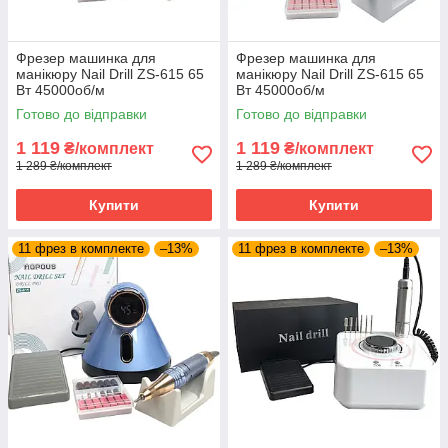
Фрезер машинка для
Фрезер машинка для
манікюру Nail Drill ZS-615 65
манікюру Nail Drill ZS-615 65
Вт 45000об/м
Вт 45000об/м
PROFESSIONAL Drill pro zs
PROFESSIONAL Drill pro zs
Готово до відправки
Готово до відправки
615 манікюрний фрейзер SH
615 манікюрний фрейзер SH
1 119
1 119
₴/комплект
₴/комплект
1 289 ₴/комплект
1 289 ₴/комплект
Купити
Купити
11 фрез в комплекте
–13%
11 фрез в комплекте
–13%