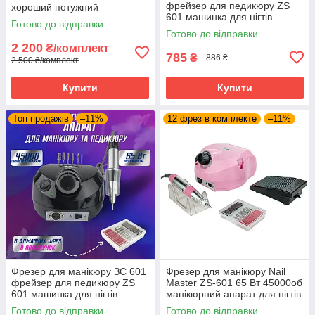
фрейзер для педикюру ZS
хороший потужний
601 машинка для нігтів
професійний фрезер
Готово до відправки
45.000 оборотів 65 Ватт
манікюрний DM 202
Готово до відправки
2 200
₴/комплект
785
₴
886 ₴
2 500 ₴/комплект
Купити
Купити
Топ продажів
–11%
12 фрез в комплекте
–11%
Фрезер для манікюру ЗС 601
Фрезер для манікюру Nail
фрейзер для педикюру ZS
Master ZS-601 65 Вт 45000об
601 машинка для нігтів
манікюрний апарат для нігтів
45.000 оборотів 65 Ватт
машинка з насадками для
Готово до відправки
Готово до відправки