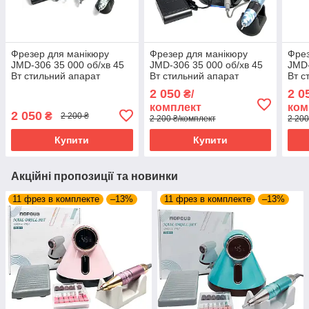
Фрезер для манікюру
Фрезер для манікюру
Фрез
JMD-306 35 000 об/хв 45
JMD-306 35 000 об/хв 45
JMD-
Вт стильний апарат
Вт стильний апарат
Вт с
манікюрна машинка
манікюрна машинка
ман
2 050
2 0
₴/
комплект
ком
2 050
₴
2 200 ₴
2 200 ₴/комплект
2 200
Купити
Купити
Акційні пропозиції та новинки
11 фрез в комплекте
–13%
11 фрез в комплекте
–13%