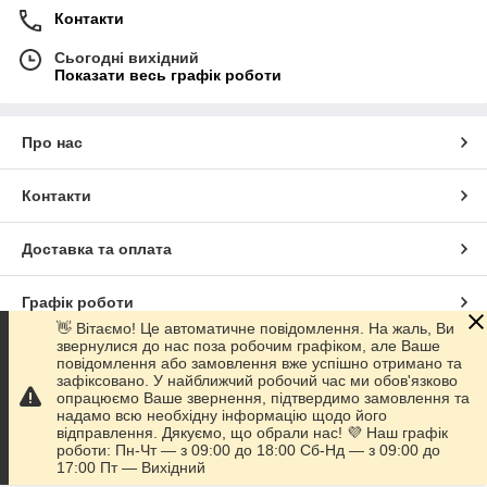
Контакти
Сьогодні вихідний
Показати весь графік роботи
Про нас
Контакти
Доставка та оплата
Графік роботи
👋 Вітаємо! Це автоматичне повідомлення. На жаль, Ви
звернулися до нас поза робочим графіком, але Ваше
Повна версія сайту
повідомлення або замовлення вже успішно отримано та
зафіксовано. У найближчий робочий час ми обов'язково
опрацюємо Ваше звернення, підтвердимо замовлення та
Сайт створено на маркетплейсі
Prom.ua
надамо всю необхідну інформацію щодо його
відправлення. Дякуємо, що обрали нас! 💜 Наш графік
роботи: Пн-Чт — з 09:00 до 18:00 Сб-Нд — з 09:00 до
Політика конфіденційності
17:00 Пт — Вихідний