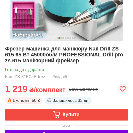
Фрезер машинка для манікюру Nail Drill ZS-
615 65 Вт 45000об/м PROFESSIONAL Drill pro
zs 615 манікюрний фрейзер
Готово до відправки
Код: ZS-615G+6-frez
Роздріб
1 219
₴/комплект
1 269 ₴/комплект
Економія
50 ₴
Залишилось
33 дні
Купити
або