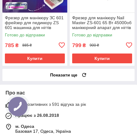
Фрезер для манікюру ЗС 601
Фрезер для манікюру Nail
фрейзер для педикюру ZS
Master ZS-601 65 Вт 45000об
601 машинка для нігтів
манікюрний апарат для нігтів
45.000 оборотів 65 Ватт
машинка з насадками для
Готово до відправки
Готово до відправки
нігтів ЗС 601
785
799
₴
₴
885 ₴
900 ₴
Купити
Купити
Показати ще
Про нас
97% позитивних з 591 відгука за рік
Працює з 26.08.2018
м. Одеса
Базовая 17, Одеса, Україна