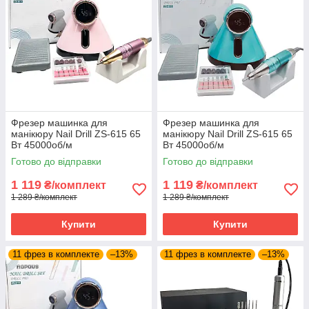
Фрезер машинка для
Фрезер машинка для
манікюру Nail Drill ZS-615 65
манікюру Nail Drill ZS-615 65
Вт 45000об/м
Вт 45000об/м
PROFESSIONAL Drill pro zs
PROFESSIONAL Drill pro zs
Готово до відправки
Готово до відправки
615 манікюрний фрейзер SH
615 манікюрний фрейзер SH
1 119
1 119
₴/комплект
₴/комплект
1 289 ₴/комплект
1 289 ₴/комплект
Купити
Купити
11 фрез в комплекте
–13%
11 фрез в комплекте
–13%