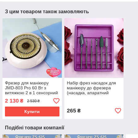
З цим товаром також замовляють
Фрезер для манікюру
Набір фрез насадок для
JMD-803 Pro 60 Вт з
манікюру до фрезера
витяжкою 2 в 1 сенсорний
(насадка, апаратний
манікюрний апарат для
манікюр, нарощування,
2 130
₴
2 530 ₴
зняття гель лаку з
корекція нігтів)
фрезами
265
₴
Купити
Подібні товари компанії