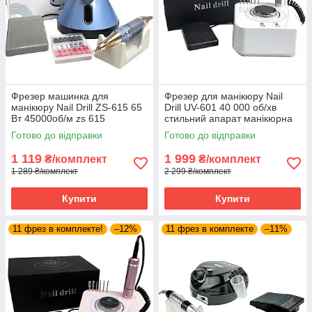
Фрезер машинка для
Фрезер для манікюру Nail
манікюру Nail Drill ZS-615 65
Drill UV-601 40 000 об/хв
Вт 45000об/м zs 615
стильний апарат манікюрна
манікюрний фрейзер SH
машинка для нігтів
Готово до відправки
Готово до відправки
1 119
1 999
₴/комплект
₴/комплект
1 289 ₴/комплект
2 299 ₴/комплект
Купити
Купити
11 фрез в комплекте!
–12%
11 фрез в комплекте
–11%