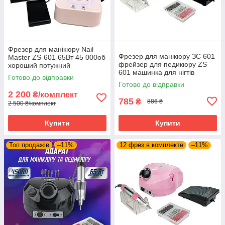
Фрезер для манікюру Nail
Фрезер для манікюру ЗС 601
Master ZS-601 65Вт 45 000об
фрейзер для педикюру ZS
хороший потужний
601 машинка для нігтів
професійний фрезер
Готово до відправки
45.000 оборотів 65 Ватт
манікюрний DM 202
Готово до відправки
2 200
₴/комплект
785
₴
886 ₴
2 500 ₴/комплект
Купити
Купити
Топ продажів
–11%
12 фрез в комплекте
–11%