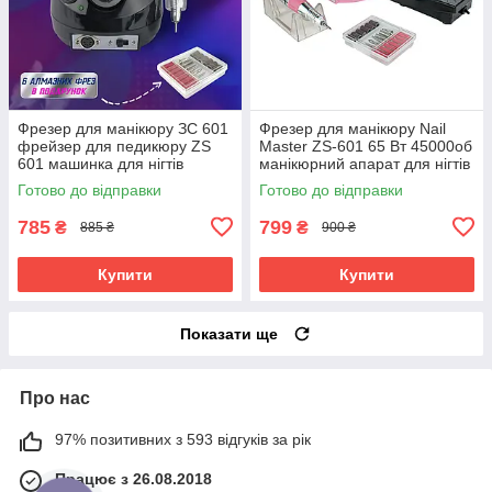
Фрезер для манікюру ЗС 601
Фрезер для манікюру Nail
фрейзер для педикюру ZS
Master ZS-601 65 Вт 45000об
601 машинка для нігтів
манікюрний апарат для нігтів
45.000 оборотів 65 Ватт
машинка з насадками для
Готово до відправки
Готово до відправки
нігтів ЗС 601
785
799
₴
₴
885 ₴
900 ₴
Купити
Купити
Показати ще
Про нас
97% позитивних з 593 відгуків за рік
Працює з 26.08.2018