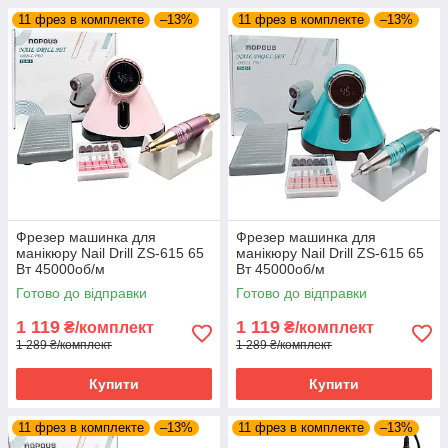
11 фрез в комплекте
–13%
11 фрез в комплекте
–13%
Фрезер машинка для
Фрезер машинка для
манікюру Nail Drill ZS-615 65
манікюру Nail Drill ZS-615 65
Вт 45000об/м
Вт 45000об/м
PROFESSIONAL Drill pro zs
PROFESSIONAL Drill pro zs
Готово до відправки
Готово до відправки
615 манікюрний фрейзер SH
615 манікюрний фрейзер SH
1 119
1 119
₴/комплект
₴/комплект
1 289 ₴/комплект
1 289 ₴/комплект
Купити
Купити
11 фрез в комплекте
–13%
11 фрез в комплекте
–13%