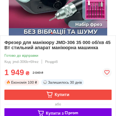
Фрезер для манікюру JMD-306 35 000 об/хв 45
Вт стильний апарат манікюрна машинка
Готово до відправки
Код: jmd-306b+6frez
Роздріб
1 949
₴
2 049 ₴
Економія
100 ₴
Залишилось
30 днів
Купити
або
Купити з