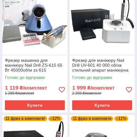
Фрезер машинка для
Фрезер для манікюру Nail
манікюру Nail Drill ZS-615 65
Drill UV-601 40 000 об/хв
Вт 45000об/м zs 615
стильний апарат манікюрна
манікюрний фрейзер SH
машинка для нігтів
Готово до відправки
Готово до відправки
1 119
1 999
₴/комплект
₴/комплект
1 289 ₴/комплект
2 299 ₴/комплект
Купити
Купити
11 фрез в комплекте!
–12%
11 фрез в комплекте
–11%