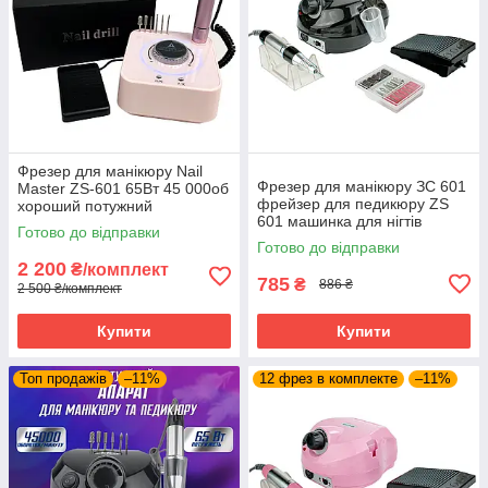
Фрезер для манікюру Nail
Фрезер для манікюру ЗС 601
Master ZS-601 65Вт 45 000об
фрейзер для педикюру ZS
хороший потужний
601 машинка для нігтів
професійний фрезер
Готово до відправки
45.000 оборотів 65 Ватт
манікюрний DM 202
Готово до відправки
2 200
₴/комплект
785
₴
886 ₴
2 500 ₴/комплект
Купити
Купити
Топ продажів
–11%
12 фрез в комплекте
–11%