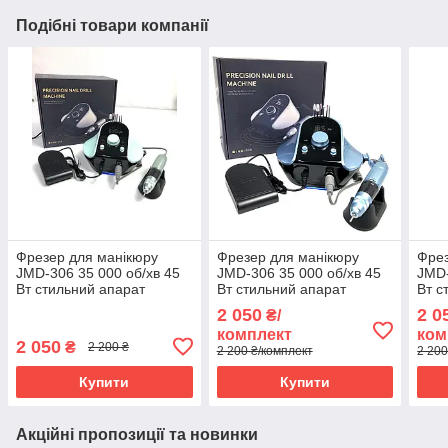
Подібні товари компанії
Фрезер для манікюру
Фрезер для манікюру
Фрез
JMD-306 35 000 об/хв 45
JMD-306 35 000 об/хв 45
JMD-
Вт стильний апарат
Вт стильний апарат
Вт с
манікюрна машинка
манікюрна машинка
ман
2 050
2 0
₴/
комплект
ком
2 050
₴
2 200 ₴
2 200 ₴/комплект
2 200
Купити
Купити
Акційні пропозиції та новинки