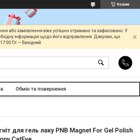
Кошик
ення або замовлення вже успішно отримано та зафіксовано. У
бхідну інформацію щодо його відправлення. Дякуємо, що
 17:00 Пт — Вихідний
та
Обмін та повернення
ніт для гель лаку PNB Magnet For Gel Polish
юру CatEye