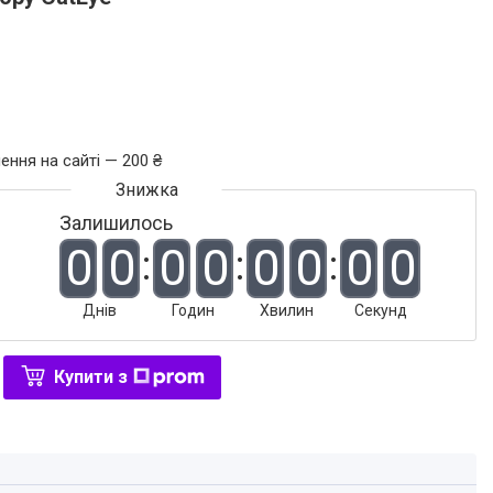
ення на сайті — 200 ₴
Залишилось
0
0
0
0
0
0
0
0
Днів
Годин
Хвилин
Секунд
Купити з