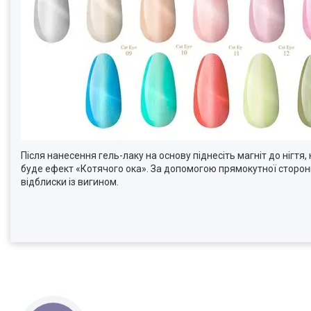
Після нанесення гель-лаку на основу піднесіть магніт до нігтя
буде ефект «Котячого ока». За допомогою прямокутної сторон
відблиски із вигином.