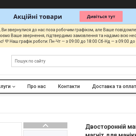
, Ви звернулися до нас поза робочим графіком, але Ваше повідомл
юємо Ваше звернення, підтвердимо замовлення та надамо всю нео
с! 💜 Наш графік роботи: Пн-Чт — з 09:00 до 18:00 Сб-Нд — з 09:00 до
слуги
Про нас
Контакти
Доставка та опла
Двосторонній маг
магніт для манік