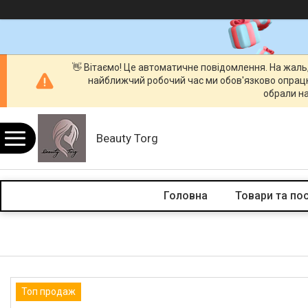
👋 Вітаємо! Це автоматичне повідомлення. На жаль
найближчий робочий час ми обов'язково опрац
обрали на
Beauty Torg
Головна
Товари та по
Топ продаж