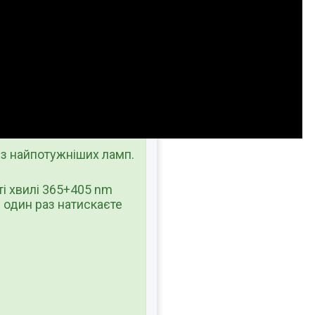
 з найпотужніших ламп.
і хвилі 365+405 nm
и один раз натискаєте