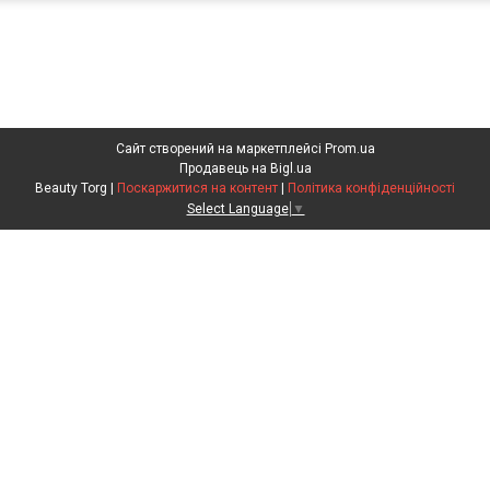
Сайт створений на маркетплейсі
Prom.ua
Продавець на Bigl.ua
Beauty Torg |
Поскаржитися на контент
|
Політика конфіденційності
Select Language
▼