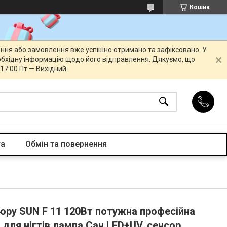
Кошик
ення або замовлення вже успішно отримано та зафіксовано. У
бхідну інформацію щодо його відправлення. Дякуємо, що
 17:00 Пт — Вихідний
та
Обмін та повернення
юру SUN F 11 120Вт потужна професійна
для нігтів лампа Сан LED+UV, сенсор,