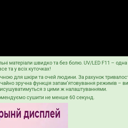
ні матеріали швидко та без болю. UV/LED F11 – одна
се та у всіх куточках!
чною для шкіри та очей людини. За рахунок тривалост
вичайно зручна функція запам'ятовування режимів – в
ті висушуватимуться з цими ж налаштуваннями.
екомендуємо сушити не менше 60 секунд.