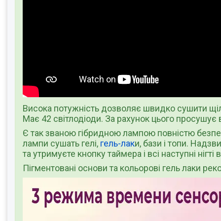
Висока потужність дозволяє швидко сушити щіль
Має 42 світлодіоди. За рахунок цього просушує в
Є так званою гібридною лампою повністю безпе
лампи сушать гелі,
гель-лак
и, бази і топи. Надз
та утримуєте кнопку таймера і всі наступні ніг
Пігментовані основи та кольорові гель лаки р