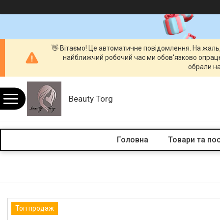
👋 Вітаємо! Це автоматичне повідомлення. На жаль
найближчий робочий час ми обов'язково опрац
обрали на
Beauty Torg
Головна
Товари та по
Топ продаж