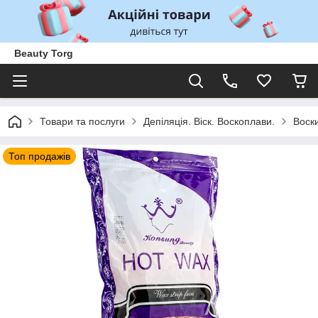
Beauty Torg
Товари та послуги
Депіляція. Віск. Воскоплави.
Воски
Топ продажів