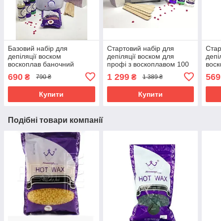
Базовий набір для
Стартовий набір для
Стар
депіляції воском
депіляції воском для
депі
воскоплав баночний
профі з воскоплавом 100
воск
100Вт PRO WAX олія
Вт Konsung 408 008A віск
віск
690
1 299
569
₴
₴
790 ₴
1 389 ₴
спрей шпателі папір віск
шпателі олія спреі
воск
500гр гранули
Купити
Купити
Подібні товари компанії