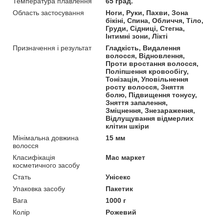
Температура плавлення
65 град.
Область застосування
Ноги, Руки, Пахви, Зона
бікіні, Спина, Обличчя, Тіло,
Груди, Сідниці, Стегна,
Інтимні зони, Лікті
Призначення і результат
Гладкість, Видалення
волосся, Відновлення,
Проти вростання волосся,
Поліпшення кровообігу,
Тонізація, Уповільнення
росту волосся, Зняття
болю, Підвищення тонусу,
Зняття запалення,
Зміцнення, Знезараження,
Відлущування відмерлих
клітин шкіри
Мінімальна довжина
15 мм
волосся
Класифікація
Мас маркет
косметичного засобу
Стать
Унісекс
Упаковка засобу
Пакетик
Вага
1000 г
Колір
Рожевий