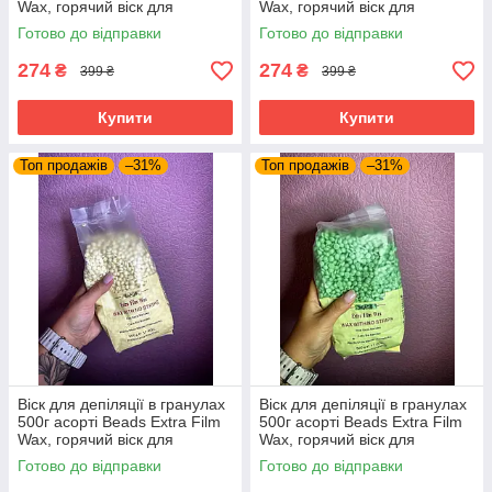
Wax, горячий віск для
Wax, горячий віск для
воскоплава
воскоплава
Готово до відправки
Готово до відправки
274
274
₴
₴
399 ₴
399 ₴
Купити
Купити
Топ продажів
–31%
Топ продажів
–31%
Віск для депіляції в гранулах
Віск для депіляції в гранулах
500г асорті Beads Extra Film
500г асорті Beads Extra Film
Wax, горячий віск для
Wax, горячий віск для
воскоплава
воскоплава
Готово до відправки
Готово до відправки