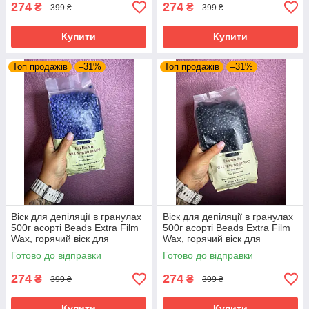
274
274
₴
₴
399 ₴
399 ₴
Купити
Купити
Топ продажів
–31%
Топ продажів
–31%
Віск для депіляції в гранулах
Віск для депіляції в гранулах
500г асорті Beads Extra Film
500г асорті Beads Extra Film
Wax, горячий віск для
Wax, горячий віск для
воскоплава
воскоплава
Готово до відправки
Готово до відправки
274
274
₴
₴
399 ₴
399 ₴
Купити
Купити