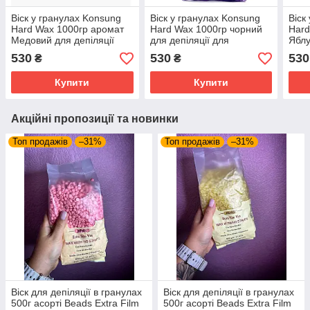
Віск у гранулах Konsung
Віск у гранулах Konsung
Віск
Hard Wax 1000гр аромат
Hard Wax 1000гр чорний
Hard
Медовий для депіляції
для депіляції для
Яблу
для воскоплаву плівковий
воскоплаву плівковий віск
воск
530
530
530
₴
₴
віск 1 кг гранули
1 кг гранули
1 кг
Купити
Купити
Акційні пропозиції та новинки
Топ продажів
–31%
Топ продажів
–31%
Віск для депіляції в гранулах
Віск для депіляції в гранулах
500г асорті Beads Extra Film
500г асорті Beads Extra Film