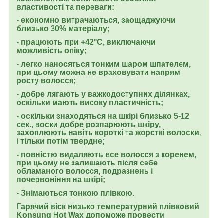
властивості та переваги:
- економно витрачаються, заощаджуючи
близько 30% матеріалу;
- працюють при +42°С, виключаючи
можливість опіку;
- легко наносяться тонким шаром шпателем,
при цьому можна не враховувати напрям
росту волосся;
- добре лягають у важкодоступних ділянках,
оскільки мають високу пластичність;
- оскільки знаходяться на шкірі близько 5-12
сек., воски добре розпарюють шкіру,
захоплюють навіть короткі та жорсткі волоски,
і тільки потім твердне;
- повністю видаляють все волосся з коренем,
при цьому не залишають після себе
обламаного волосся, подразнень і
почервоніння на шкірі;
- Знімаються тонкою плівкою.
Гарячий віск низько температурний плівковий
Konsung Hot Wax допоможе провести