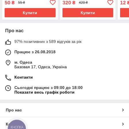
50
320
12
₴
₴
55 ₴
420 ₴
50 ШТ DFCE-22-100W для
осно
манікюру
Купити
Купити
Про нас
97% позитивних з 589 відгуків за рік
Працює з 26.08.2018
м. Одеса
Базовая 17, Одеса, Україна
Контакти
Сьогодні працює з 09:00 до 18:00
Показати весь графік роботи
Про нас
Контакти
КНОПКА