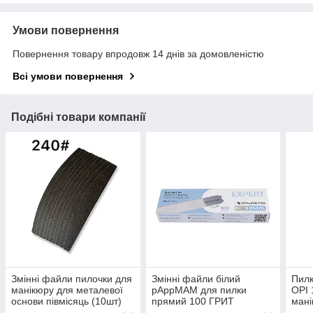
Умови повернення
Повернення товару впродовж 14 днів за домовленістю
Всі умови повернення
Подібні товари компанії
Змінні файли пилочки для
Змінні файли білий
Пилк
манікюру для металевої
pAppMAM для пилки
OPI 
основи півмісяць (10шт)
прямий 100 ГРИТ
мані
240#
STALEKS PRO EXPERT 22
двос