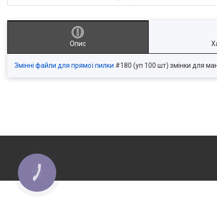
Опис
Х
Змінні файли для прямої пилки
#180 (уп 100 шт) змінки для ма
КНОПКА
ЗВ'ЯЗКУ