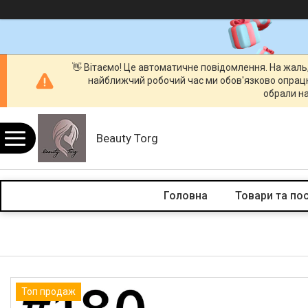
👋 Вітаємо! Це автоматичне повідомлення. На жаль
найближчий робочий час ми обов'язково опрац
обрали на
Beauty Torg
Головна
Товари та по
Топ продаж