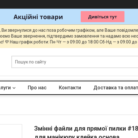
, Ви звернулися до нас поза робочим графіком, але Ваше повідомл
юємо Ваше звернення, підтвердимо замовлення та надамо всю нео
с! 💜 Наш графік роботи: Пн-Чт — з 09:00 до 18:00 Сб-Нд — з 09:00 до
слуги
Про нас
Контакти
Доставка та опла
Змінні файли для прямої пилки #18
для манікюру клейка основа