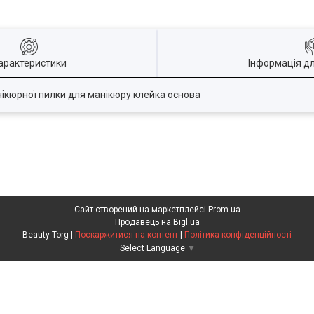
арактеристики
Інформація д
нікюрної пилки для манікюру клейка основа
Сайт створений на маркетплейсі
Prom.ua
Продавець на Bigl.ua
Beauty Torg |
Поскаржитися на контент
|
Політика конфіденційності
Select Language
▼