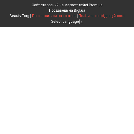
Сайт створений на маркетплейсі
Prom.ua
Продавець на Bigl.ua
Beauty Torg |
Поскаржитися на контент
|
Політика конфіденційності
Select Language
▼