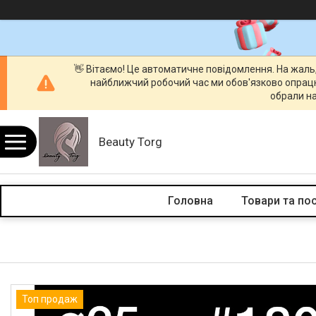
👋 Вітаємо! Це автоматичне повідомлення. На жаль
найближчий робочий час ми обов'язково опрац
обрали на
Beauty Torg
Головна
Товари та по
Топ продаж