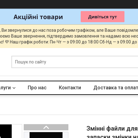
, Ви звернулися до нас поза робочим графіком, але Ваше повідомл
юємо Ваше звернення, підтвердимо замовлення та надамо всю нео
с! 💜 Наш графік роботи: Пн-Чт — з 09:00 до 18:00 Сб-Нд — з 09:00 до
слуги
Про нас
Контакти
Доставка та опла
Змінні файли для
запаски змінки 