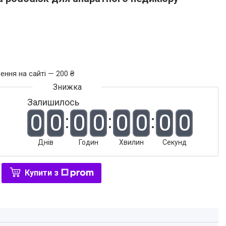
ення на сайті — 200 ₴
Залишилось
0
0
0
0
0
0
0
0
Днів
Годин
Хвилин
Секунд
Купити з