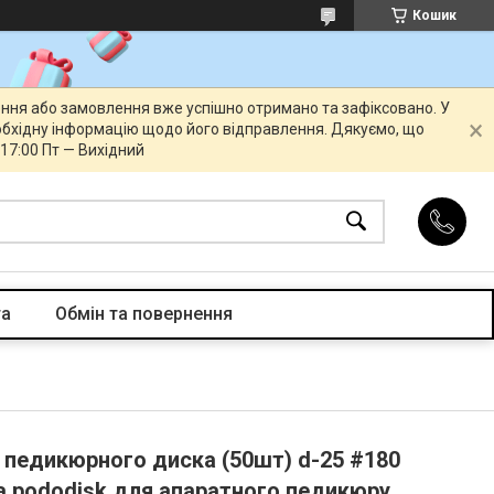
Кошик
ення або замовлення вже успішно отримано та зафіксовано. У
бхідну інформацію щодо його відправлення. Дякуємо, що
 17:00 Пт — Вихідний
та
Обмін та повернення
 педикюрного диска (50шт) d-25 #180
на pododisk для апаратного педикюру