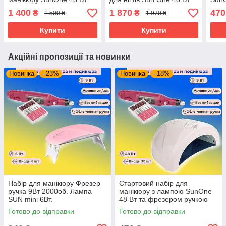
Фреза lina mercedes
фрезер манікюрний ZS
фре
1 400
1 870
470
₴
₴
1 500 ₴
1 970 ₴
20000 база топ 12мл та
601 65Вт витяжка 45Вт
2000
гель лак milano
база топ лак milano
Купити
Купити
Акційні пропозиції та новинки
Новинка
–23%
Новинка
–18%
Набір для манікюру Фрезер
Стартовий набір для
ручка 9Вт 2000об. Лампа
манікюру з лампою SunOne
SUN mini 6Вт.
48 Вт та фрезером ручкою
MPS 20000 об/хв.
Готово до відправки
Готово до відправки