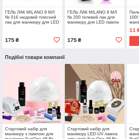
ГЕЛЬ ЛАК MILANO 8 МЛ
ГЕЛЬ ЛАК MILANO 8 МЛ
Пилк
№ 016 нюдовий тілесний
№ 200 гелевий лак для
100/
лак для манікюру для LED
манікюру для LED лампи
мані
лампи
красивий манікюр
осно
11
175
175
₴
₴
Подібні товари компанії
Стартовий набір для
Стартовий набір для
Стар
манікюру з лампою для
манікюру LED-UV лампа
мані
манікюру SunOne 48 Вт
для нігтів Sun One 48 Вт
SunO