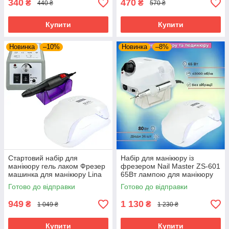
340
470
₴
₴
440 ₴
570 ₴
Купити
Купити
Новинка
–10%
Новинка
–8%
Стартовий набір для
Набір для манікюру із
манікюру гель лаком Фрезер
фрезером Nail Master ZS-601
машинка для манікюру Lina
65Вт лампою для манікюру
2000 + Лампа для манікюру
Sun X 80 Вт
Готово до відправки
Готово до відправки
Sun X 80Вт
949
1 130
₴
₴
1 049 ₴
1 230 ₴
Купити
Купити