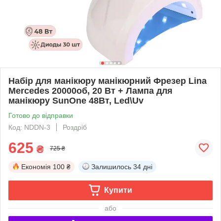
Набір для манікюру манікюрний Фрезер Lina
Mercedes 20000об, 20 Вт + Лампа для
манікюру SunOne 48Вт, Led\Uv
Готово до відправки
Код: NDDN-3
Роздріб
625
₴
725 ₴
Економія
100 ₴
Залишилось
34 дні
Купити
або