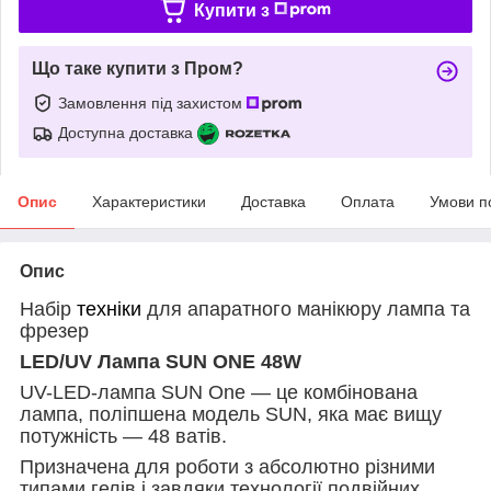
Купити з
Що таке купити з Пром?
Замовлення під захистом
Доступна доставка
Опис
Характеристики
Доставка
Оплата
Умови п
Опис
Набір
техніки
для апаратного манікюру лампа та
фрезер
LED/
UV Лампа SUN ONE
48W
UV-LED-лампа SUN One — це комбінована
лампа, поліпшена модель SUN, яка має вищу
потужність — 48 ватів.
Призначена для роботи з абсолютно різними
типами гелів і завдяки технології подвійних