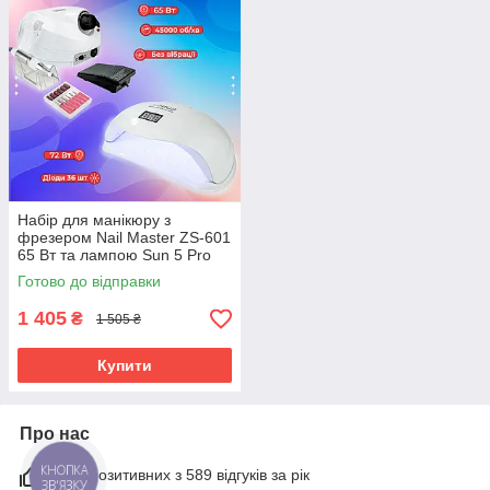
Набір для манікюру з
фрезером Nail Master ZS-601
65 Вт та лампою Sun 5 Pro
72 Вт
Готово до відправки
1 405
₴
1 505 ₴
Купити
Про нас
97% позитивних з 589 відгуків за рік
КНОПКА
ЗВ'ЯЗКУ