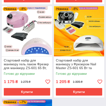
Новинка
–8%
Новинка
–8%
Стартовий набір для
Стартовий набір для
манікюру гель лаком Фрезер
манікюру з Фрезером Nail
для манікюру ZS-601 65 Вт,
Master ZS-601 65 Вт та
45000об + Лампа для
Лампою LED-UV Sun X Plus
Готово до відправки
Готово до відправки
манікюру SunOne 48Вт
для манікюру 72Вт
1 175
1 205
₴
₴
1 275 ₴
1 305 ₴
Купити
Купити
Новинка
–7%