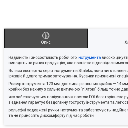
Опис
Х
Надійність і зносостійкість робочого
інструмента
високо цінуєть
виводить на ринок продукцію, яка повністю відповідає вимогам
Як і вся експертна серія інструментів Staleks, вони виготовлені
іржавіє й довго тримає заточування. Кусачки призначені спеціа
Розмір інструмента 123 мм, довжина різальних крайок — 14 мм
крайки без нахилу з сильно витичною "п'ятою" більш точно дают
яка забезпечується поліруванням пастою ГОЇ багаторівневе р
з'єднання гарантує бездоганну гостроту інструмента та легкі
рельєфні подовжені ручки інструмента забезпечують надійне з
та не приносять дискомфорту під час роботи.