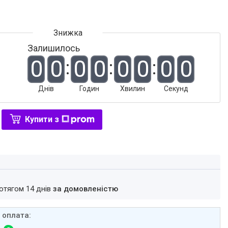
Залишилось
0
0
0
0
0
0
0
0
Днів
Годин
Хвилин
Секунд
Купити з
ротягом 14 днів
за домовленістю