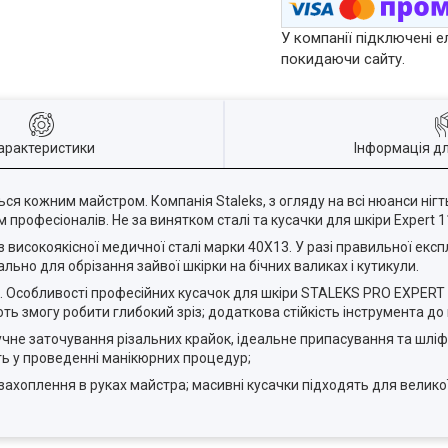
У компанії підключені е
покидаючи сайту.
арактеристики
Інформація д
ся кожним майстром. Компанія Staleks, з огляду на всі нюанси нігть
 професіоналів. Не за винятком сталі та кусачки для шкіри Expert 
 з високоякісної медичної сталі марки 40Х13. У разі правильної експ
льно для обрізання зайвої шкірки на бічних валиках і кутикули.
. Особливості професійних кусачок для шкіри STALEKS PRO EXPERT 1
ь змогу робити глибокий зріз; додаткова стійкість інструмента до к
учне заточування різальних крайок, ідеальне припасування та шлі
сть у проведенні манікюрних процедур;
ахоплення в руках майстра; масивні кусачки підходять для великої