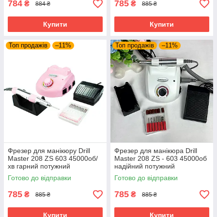
784
785
₴
₴
884 ₴
885 ₴
Купити
Купити
Топ продажів
–11%
Топ продажів
–11%
Фрезер для манікюру Drill
Фрезер для манікюра Drill
Master 208 ZS 603 45000об/
Master 208 ZS - 603 45000об
хв гарний потужний
надійний потужний
PROFESSIONAL манікюрний
професійний манікюрний
Готово до відправки
Готово до відправки
фрейзер DM 208
фрейзер DM 208
785
785
₴
₴
885 ₴
885 ₴
Купити
Купити