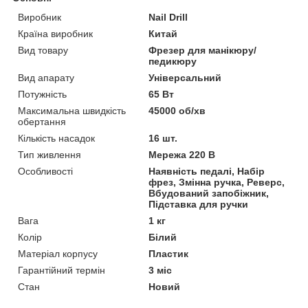
Виробник
Nail Drill
Країна виробник
Китай
Вид товару
Фрезер для манікюру/
педикюру
Вид апарату
Універсальний
Потужність
65 Вт
Максимальна швидкість
45000 об/хв
обертання
Кількість насадок
16 шт.
Тип живлення
Мережа 220 В
Особливості
Наявність педалі, Набір
фрез, Змінна ручка, Реверс,
Вбудований запобіжник,
Підставка для ручки
Вага
1 кг
Колір
Білий
Матеріал корпусу
Пластик
Гарантійний термін
3 міс
Стан
Новий