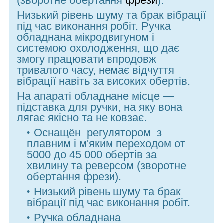
(зворотне обертання
фрези
).
Низький рівень шуму та брак вібрації
під час виконання робіт. Ручка
обладнана мікродвигуном і
системою охолодження, що дає
змогу працювати впродовж
тривалого часу, немає відчуття
вібрації навіть за високих обертів.
На апараті обладнане місце —
підставка для ручки, на яку вона
лягає якісно та не ковзає.
Оснащён регулятором з
плавним і м'яким переходом от
5000 до 45 000 обертів за
хвилину та реверсом (зворотне
обертання фрези).
Низький рівень шуму та брак
вібрації під час виконання робіт.
Ручка обладнана