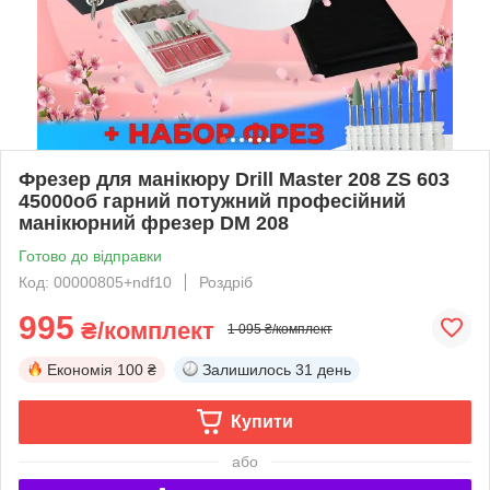
Фрезер для манікюру Drill Master 208 ZS 603
45000об гарний потужний професійний
манікюрний фрезер DM 208
Готово до відправки
Код: 00000805+ndf10
Роздріб
995
₴/комплект
1 095 ₴/комплект
Економія
100 ₴
Залишилось
31 день
Купити
або