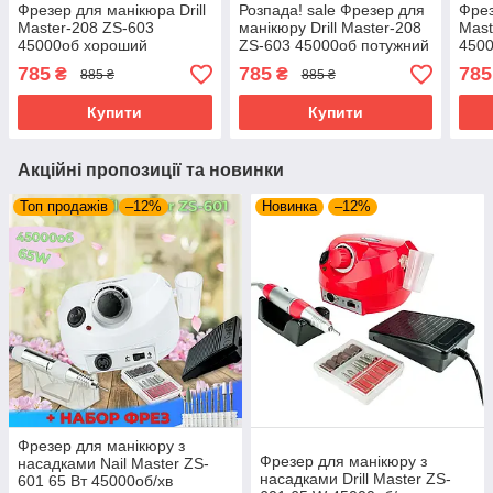
Фрезер для манікюра Drill
Розпада! sale Фрезер для
Фрез
Master-208 ZS-603
манікюру Drill Master-208
Mast
45000об хороший
ZS-603 45000об потужний
4500
потужний професійний
професійний манікюрний
проф
785
785
785
₴
₴
885 ₴
885 ₴
манікюрний фрейзер DM
DM 208
фре
208
Купити
Купити
Акційні пропозиції та новинки
Топ продажів
–12%
Новинка
–12%
Фрезер для манікюру з
Фрезер для манікюру з
насадками Nail Master ZS-
насадками Drill Master ZS-
601 65 Вт 45000об/хв