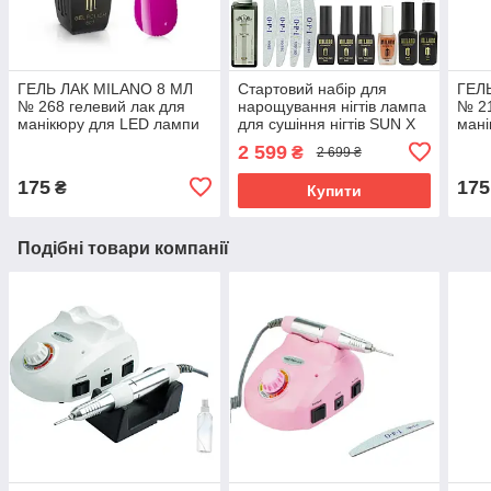
ГЕЛЬ ЛАК MILANO 8 МЛ
Стартовий набір для
ГЕЛ
№ 268 гелевий лак для
нарощування нігтів лампа
№ 21
манікюру для LED лампи
для сушіння нігтів SUN X
мані
красивий манікюр
54W фрезер Drill Master
крас
2 599
₴
2 699 ₴
ZS 601 65 W 45000
175
175
₴
Купити
Подібні товари компанії