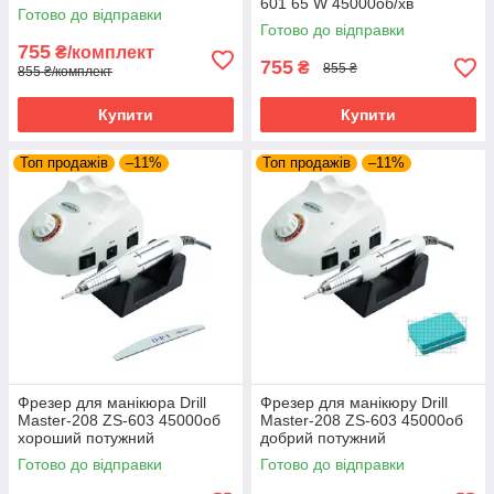
601 65 W 45000об/хв
(машинка для нігтів,
Готово до відправки
машинка для нігтів,
шліфування лаку, makeup
Готово до відправки
шліфування лаку, makeup
755
₴/комплект
755
₴
855 ₴
855 ₴/комплект
Купити
Купити
Топ продажів
–11%
Топ продажів
–11%
Фрезер для манікюра Drill
Фрезер для манікюру Drill
Master-208 ZS-603 45000об
Master-208 ZS-603 45000об
хороший потужний
добрий потужний
професійний манікюрний
професійний манікюрний
Готово до відправки
Готово до відправки
фрейзер DM 208
фрезер DM 208