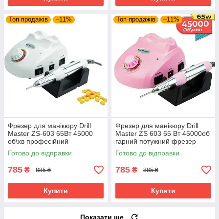
Топ продажів
–11%
Топ продажів
–11%
Фрезер для манікюру Drill
Фрезер для манікюру Drill
Master ZS-603 65Вт 45000
Master ZS 603 65 Вт 45000об
об\хв професійний
гарний потужний фрезер
манікюрний фрезер ЗС 603
телефон манікюрний
Готово до відправки
Готово до відправки
оригінал
фрейзер ЗС 603
785
785
₴
₴
885 ₴
885 ₴
Купити
Купити
Показати ще