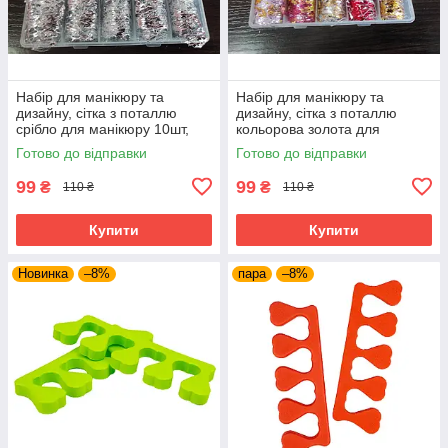
Набір для манікюру та
Набір для манікюру та
дизайну, сітка з поталлю
дизайну, сітка з поталлю
срібло для манікюру 10шт,
кольорова золота для
сіточка для нігтів для
манікюру 10шт, сіточка для
Готово до відправки
Готово до відправки
манікюру
нігтів для манікюру
99
99
₴
₴
110 ₴
110 ₴
Купити
Купити
Новинка
–8%
пара
–8%