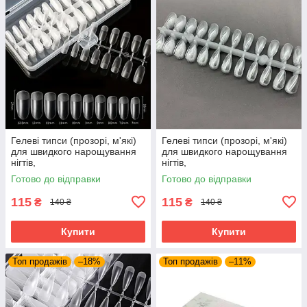
Гелеві типси (прозорі, м'які)
Гелеві типси (прозорі, м'які)
для швидкого нарощування
для швидкого нарощування
нігтів,
нігтів,
Готово до відправки
Готово до відправки
115
115
₴
₴
140 ₴
140 ₴
Купити
Купити
Топ продажів
–18%
Топ продажів
–11%