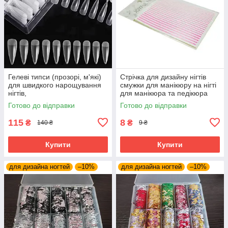
Гелеві типси (прозорі, м'які)
Стрічка для дизайну нігтів
для швидкого нарощування
смужки для манікюру на нігті
нігтів,
для манікюра та педікюра
Готово до відправки
Готово до відправки
115
8
₴
₴
140 ₴
9 ₴
Купити
Купити
для дизайна ногтей
–10%
для дизайна ногтей
–10%