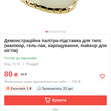
Демонстраційна палітра-підставка для типс
(манікюр, гель-лак, нарощування, makeup для
нігтів)
Готово до відправки
Код: 7174
Роздріб
80
₴
81 ₴
Мінімальна сума замовлення на сайті — 200 ₴
Економія
1 ₴
Залишилось
33 дні
Купити
або