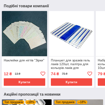
Подібні товари компанії
Наклейки для нігтів "Зірки"
Планшет для зразків гель
Набі
лаків 120шт, палітра для
коль
кольорів лаків для
10шт
манікюру
фоль
12
74
79
₴
₴
13 ₴
75 ₴
косм
Купити
Купити
Акційні пропозиції та новинки
Топ продажів
–18%
Топ продажів
–18%