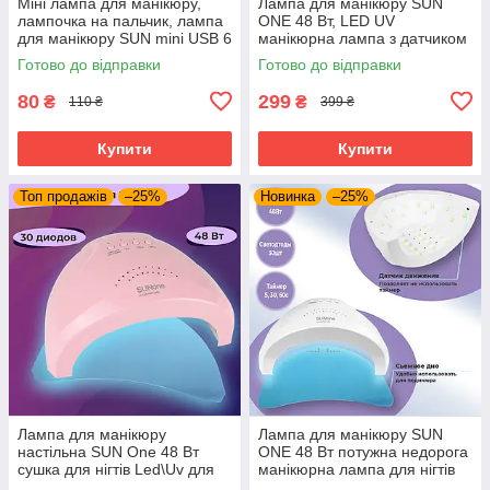
Міні лампа для манікюру,
Лампа для манікюру SUN
лампочка на пальчик, лампа
ONE 48 Вт, LED UV
для манікюру SUN mini USB 6
манікюрна лампа з датчиком
Вт LED
руху таймером, лампа для
Готово до відправки
Готово до відправки
нарощування
80
299
₴
₴
110 ₴
399 ₴
Купити
Купити
Топ продажів
–25%
Новинка
–25%
Лампа для манікюру
Лампа для манікюру SUN
настільна SUN One 48 Вт
ONE 48 Вт потужна недорога
сушка для нігтів Led\Uv для
манікюрна лампа для нігтів
сушки гель лаку з таймером
Led\Uv сушка лака з