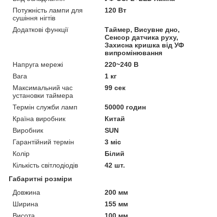
Потужність лампи для
120 Вт
сушіння нігтів
Додаткові функції
Таймер, Висувне дно,
Сенсор датчика руху,
Захисна кришка від УФ
випромінювання
Напруга мережі
220~240 В
Вага
1 кг
Максимальний час
99 сек
установки таймера
Термін служби ламп
50000 годин
Країна виробник
Китай
Виробник
SUN
Гарантійний термін
3 міс
Колір
Білий
Кількість світлодіодів
42 шт.
Габаритні розміри
Довжина
200 мм
Ширина
155 мм
Висота
100 мм