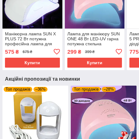
Манікюрна лампа SUN X
Лампа для манікюру SUN
Ламп
PLUS 72 Вт потужна
ONE 48 Вт LED-UV гарна
5 PR
професійна лампа для
потужна стильна
діод
нігтів для манікюру Led\Uv
манікюрна лампа, з
ламп
575
299
775
₴
₴
675 ₴
399 ₴
сушка на обидві руки
таймером, знімним дном
ульт
для педикюру
для 
Купити
Купити
Акційні пропозиції та новинки
Топ продажів
–36%
Топ продажів
–28%