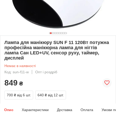
Лампа для манікюру SUN F 11 120Вт потужна
професійна манікюрна лампа для нігтів
лампа Сан LED+UV, сенсор руху, таймер,
дисплей
Немає в наявності
Код: sun-f11-w
Опт і роздріб
849
₴
700 ₴
від 6 шт.
640 ₴
від 12 шт.
Опис
Характеристики
Доставка
Оплата
Умови п