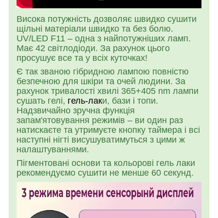
Висока потужність дозволяє швидко сушити
щільні матеріали швидко та без болю.
UV/LED F11 – одна з найпотужніших ламп.
Має 42 світлодіоди. За рахунок цього
просушує все та у всіх куточках!
Є так званою гібридною лампою повністю
безпечною для шкіри та очей людини. За
рахунок тривалості хвилі 365+405 nm лампи
сушать гелі,
гель-лак
и, бази і топи.
Надзвичайно зручна функція
запам'ятовування режимів – ви один раз
натискаєте та утримуєте кнопку таймера і всі
наступні нігті висушуватимуться з цими ж
налаштуваннями.
Пігментовані основи та кольорові гель лаки
рекомендуємо сушити не менше 60 секунд.