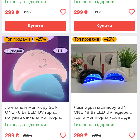
Готово до відправки
Готово до відправки
педикюру
таймером знімним дном
299
299
₴
₴
399 ₴
399 ₴
Купити
Купити
Топ продажів
–25%
Топ продажів
–25%
Лампа для манікюру SUN
Лампа для манікюру SUN
ONE 48 Вт LED-UV гарна
ONE 48 Вт LED UV недорога
потужна стильна манікюрна
гарна манікюрна лампа для
лампа, з таймером, знімним
лаку, сушарка для нігтів Сан
Готово до відправки
Готово до відправки
дном для педикюру
для початківців
299
299
₴
₴
399 ₴
399 ₴