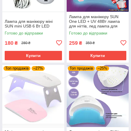
Лампа для манікюру SUN
Лампа для манікюру міні
One LED + UV 48Вт лампа
SUN mini USB 6 Вт LED
для нігтів, лед лампа для
сушіння гель лаку,
Готово до відправки
Готово до відправки
ультрафіолетова
180
259
₴
₴
280 ₴
359 ₴
Купити
Купити
Топ продажів
–27%
Топ продажів
–25%