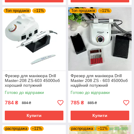
Топ продажів
–11%
Топ продажів
–11%
Фрезер для манікюра Drill
Фрезер для манікюра Drill
Master-208 ZS-603 45000об
Master 208 ZS - 603 45000об
хороший потужний
надійний потужний
професійний манікюрний
професійний манікюрний
Готово до відправки
Готово до відправки
фрейзер DM 208
фрейзер DM 208
784
785
₴
₴
884 ₴
885 ₴
Купити
Купити
распродажа
–11%
распродажа
–11%