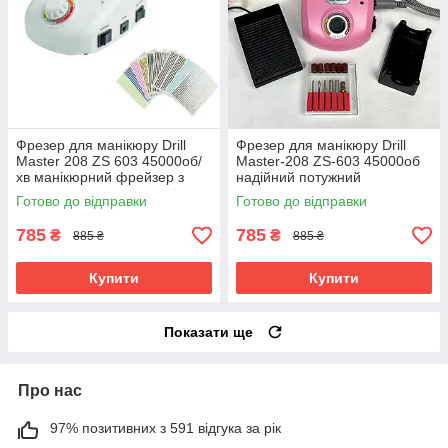
Фрезер для манікюру Drill
Фрезер для манікюру Drill
Master 208 ZS 603 45000об/
Master-208 ZS-603 45000об
хв манікюрний фрейзер з
надійний потужний
гарантією машинка для нігтів
професійний манікюрний
Готово до відправки
Готово до відправки
DM 208
фрейзер DM 208
785
785
₴
₴
885 ₴
885 ₴
Купити
Купити
Показати ще
Про нас
97% позитивних з 591 відгука за рік