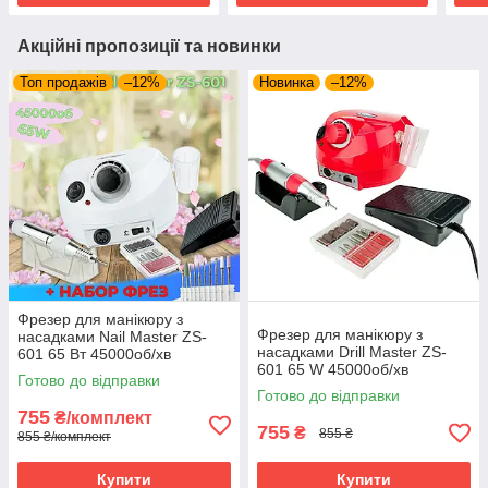
Акційні пропозиції та новинки
Топ продажів
–12%
Новинка
–12%
Фрезер для манікюру з
Фрезер для манікюру з
насадками Nail Master ZS-
насадками Drill Master ZS-
601 65 Вт 45000об/хв
601 65 W 45000об/хв
(машинка для нігтів,
Готово до відправки
машинка для нігтів,
шліфування лаку, makeup
Готово до відправки
шліфування лаку, makeup
755
₴/комплект
755
₴
855 ₴
855 ₴/комплект
Купити
Купити