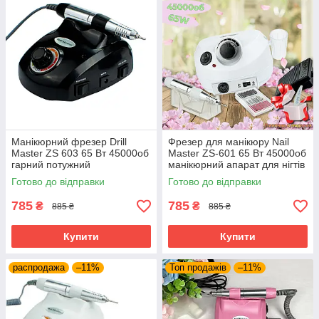
Манікюрний фрезер Drill
Фрезер для манікюру Nail
Master ZS 603 65 Вт 45000об
Master ZS-601 65 Вт 45000об
гарний потужний
манікюрний апарат для нігтів
професійний фрезер для
насадки фрейзер ЗС 601
Готово до відправки
Готово до відправки
нігтів DM 208
785
785
₴
₴
885 ₴
885 ₴
Купити
Купити
распродажа
–11%
Топ продажів
–11%