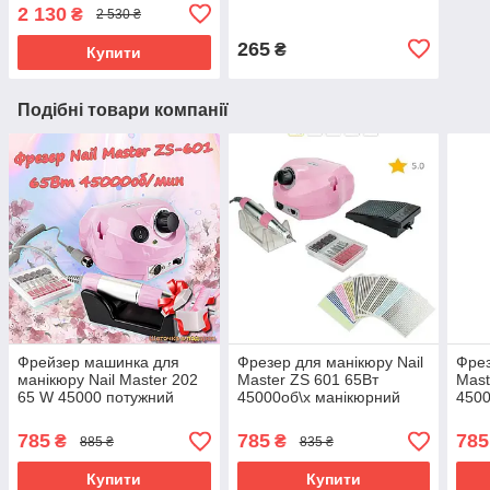
манікюрний апарат для
манікюр, нарощування,
2 130
₴
2 530 ₴
зняття гель лаку з
корекція нігтів)
фрезами
265
₴
Купити
Подібні товари компанії
Фрейзер машинка для
Фрезер для манікюру Nail
Фрез
манікюру Nail Master 202
Master ZS 601 65Вт
Mast
65 W 45000 потужний
45000об\х манікюрний
4500
професійний манікюрний
фрейзер з гарантією
апар
фрезер апарат фрези Nail
машинка для нігтів DM
фре
785
785
785
₴
₴
885 ₴
835 ₴
Drill pro zs 601
202
Купити
Купити