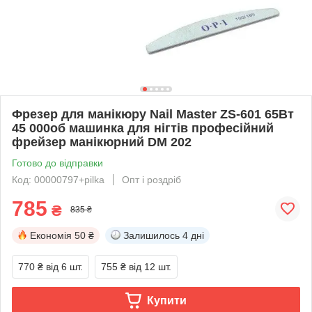
Фрезер для манікюру Nail Master ZS-601 65Вт
45 000об машинка для нігтів професійний
фрейзер манікюрний DM 202
Готово до відправки
Код: 00000797+pilka
Опт і роздріб
785
₴
835 ₴
Економія
50 ₴
Залишилось
4 дні
770 ₴
від 6 шт.
755 ₴
від 12 шт.
Купити