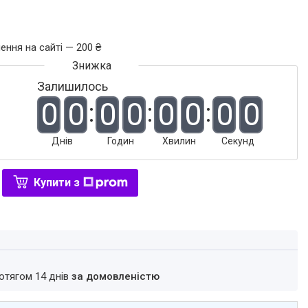
ення на сайті — 200 ₴
Залишилось
0
0
0
0
0
0
0
0
Днів
Годин
Хвилин
Секунд
Купити з
ротягом 14 днів
за домовленістю