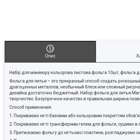
Опис
Х
Набір для манікюру кольорова листова фольга 10шт, фольга д
Фольга для литья – это прекрасный способ создать роскошн
драгоценных металлов, необычный блеск или сложный рисунок
дизайна достаточно бюджетный. Набор фольги для литья Mart
творчество. Безупречное качество и правильная ширина позв
Способ применения:
1. Покриваємо нігті базовим або кольоровим покриттям обов'
2. Покриваємо нігті трансферним гелем для фольги, сушимо в 
3. Притискаємо фольгу до нігтьової пластини, розгладжуємо с