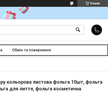
Кошик
та
Обмін та повернення
юру кольорова листова фольга 10шт, фольга
льга для лиття, фольга косметична