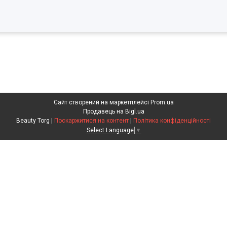
Сайт створений на маркетплейсі
Prom.ua
Продавець на Bigl.ua
Beauty Torg |
Поскаржитися на контент
|
Політика конфіденційності
Select Language
▼