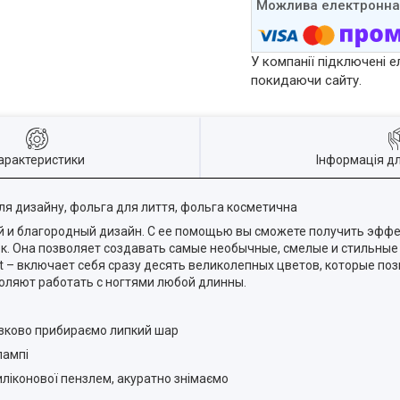
У компанії підключені е
покидаючи сайту.
арактеристики
Інформація д
ля дизайну, фольга для лиття, фольга косметична
ый и благородный дизайн. С ее помощью вы сможете получить эфф
. Она позволяет создавать самые необычные, смелые и стильные 
 – включает себя сразу десять великолепных цветов, которые по
оляют работать с ногтями любой длинны.
язково прибираємо липкий шар
лампі
иліконової пензлем, акуратно знімаємо