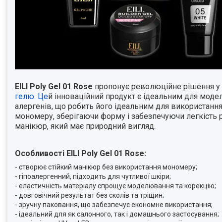
EILI Poly Gel 01 Rose
пропонує революційне рішення у с
гелю. Це
й інноваційний продукт є ідеальним для модел
алергенів, що робить його ідеальним для використання 
мономеру, зберігаючи форму і забезпечуючи легкість ро
манікюр, який має природний вигляд.
Особливості EILI Poly Gel 01 Rose:
- створює стійкий манікюр без використання мономеру;
- гіпоалергенний, підходить для чутливої ​​шкіри;
- еластичність матеріалу спрощує моделювання та корекцію;
- довговічний результат без сколів та тріщин;
- зручну паковання, що забезпечує економне використання;
- ідеальний для як салонного, так і домашнього застосування;