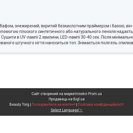
бафом, знежирений, вкритий безкислотним праймером і базою, він н
 допомогою плоского синтетичного або натурального пензля надаєт
. Сушити в UV-лампі 2 хвилини, LED-лампі 30-40 сек. Після мінімал
ваного штучного нігтя наноситься топ. Знімається полігель спилюв
Сайт створений на маркетплейсі
Prom.ua
Продавець на Bigl.ua
Beauty Torg |
Поскаржитися на контент
|
Політика конфіденційності
Select Language
▼