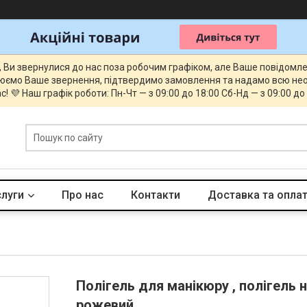
, Ви звернулися до нас поза робочим графіком, але Ваше повідомл
юємо Ваше звернення, підтвердимо замовлення та надамо всю нео
с! 💜 Наш графік роботи: Пн-Чт — з 09:00 до 18:00 Сб-Нд — з 09:00 до
слуги
Про нас
Контакти
Доставка та опла
Полігель для манікюру , полігель на
рожевий