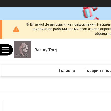
👋 Вітаємо! Це автоматичне повідомлення. На жаль
найближчий робочий час ми обов'язково опрац
обрали на
Beauty Torg
Головна
Товари та по