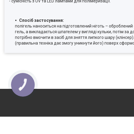
- сумісність з UV та LED лампами для полімеризації.
Спосіб застосування:
полігель наноситься на підготовлений ніготь – оброблений 
гель, а викладається шпателем у вигляді кульки, потім за
потрібно вмочити в засіб для зняття липкого шару (клінсер)
(правильна техніка дає змогу уникнути його) поверх сформо
КНОПКА
ЗВ'ЯЗКУ