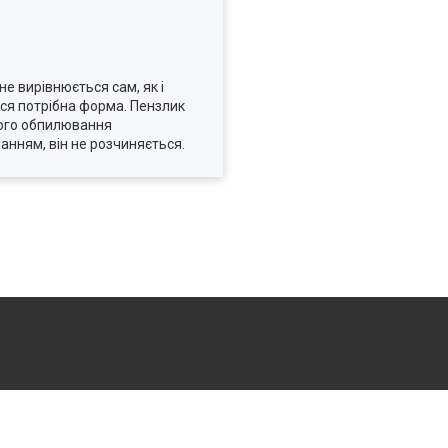
е вирівнюється сам, як і
ься потрібна форма. Пензлик
ьного обпилювання
анням, він не розчиняється.