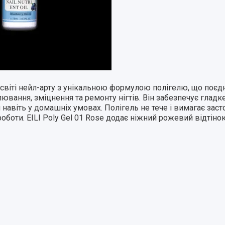
віті нейл-арту з унікальною формулою полігелю, що поєдн
ювання, зміцнення та ремонту нігтів. Він забезпечує гладке
навіть у домашніх умовах. Полігель не тече і вимагає зас
боти. EILI Poly Gel 01 Rose додає ніжний рожевий відтінок