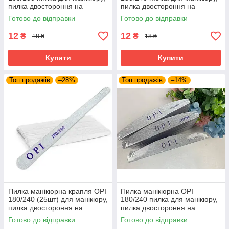
пилка двостороння на
пилка двостороння на
паперовій основі, пилка для
паперовій основі, пилка для
Готово до відправки
Готово до відправки
нігтів
нігтів
12
12
₴
₴
18 ₴
18 ₴
Купити
Купити
Топ продажів
–28%
Топ продажів
–14%
Пилка манікюрна крапля OPI
Пилка манікюрна OPI
180/240 (25шт) для манікюру,
180/240 пилка для манікюру,
пилка двостороння на
пилка двостороння на
паперовій основі, пилка для
паперовій основі, пилка для
Готово до відправки
Готово до відправки
нігтів
нігтів