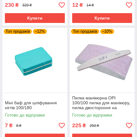
230
12
₴
₴
320 ₴
14 ₴
Купити
Купити
Топ продажів
–12%
Топ продажів
–10%
Пилка манікюрна OPI
Міні баф для шліфування
100/100 пилка для манікюру,
нігтів 100/180
пилка двостороння на
паперовій основі, пилка для
Готово до відправки
Готово до відправки
нігтів
7
225
₴
₴
8 ₴
250 ₴