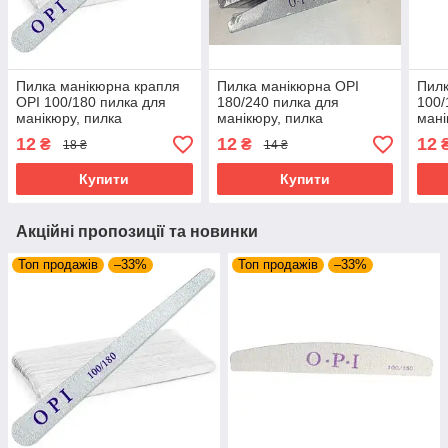
Пилка манікюрна крапля
Пилка манікюрна OPI
Пилк
OPI 100/180 пилка для
180/240 пилка для
100/
манікюру, пилка
манікюру, пилка
мані
двостороння на паперовій
двостороння на паперовій
двос
12
12
12
₴
₴
18 ₴
14 ₴
основі, пилка для нігтів
основі, пилка для нігтів
осно
Купити
Купити
Акційні пропозиції та новинки
Топ продажів
–33%
Топ продажів
–33%