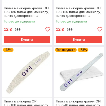
Пилка манікюрна крапля OPI
Пилка манікюрна крапля OPI
100/180 пилка для манікюру,
100/150 пилка для манікюру,
пилка двостороння на
пилка двостороння на
паперовій основі, пилка для
паперовій основі, пилка для
Готово до відправки
Готово до відправки
нігтів
нігтів
12
12
₴
₴
18 ₴
18 ₴
Купити
Купити
–33%
Топ продажів
–33%
Пилка манікюрна OPI
Пилка манікюрна крапля OPI
100/100 пилка для манікюру,
180/240 пилка для манікюру,