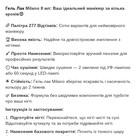
Гель Лак
Milano 8 мл: Ваш ідеальний манікюр за кілька
кроків😍
🌈
Палітра 277 Відтінків:
Сотні варіантів для неймовірного
манікюру.
🏆
Висока якість:
Надійне та довгострокове зчеплення з
нігтями.
🖌️
Просте Нанесення:
Використовуйте зручний пензлик для
професійних результатів.
⏲️
Час сушіння:
Швидке сушіння — 2 хвилини під УФ-лампою
або 60 секунд у LED-лампі.
🌟
Стійкість:
Гель-лак Milano зберігає яскравість і насиченість
кольору до 2 тижнів.
🌿
Безпека:
Формула без шкідливих компонентів для турботи
про ваші нігті.
Інструкція із застосування:
1.
Підготуйте нігті:
Переконайтеся, що нігті чисті та сухі.
Відштовхуйте кутикулу та за потреби підрівнюйте нігті.
2.
Нанесення базового покриття:
Почніть із тонкого шару