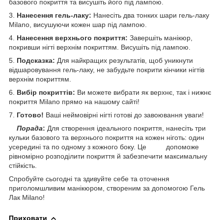
базового покриття та висушіть його під лампою.
3.
Нанесення гель-лаку:
Нанесіть два тонких шари гель-лаку
Milano, висушуючи кожен шар під лампою.
4.
Нанесення верхнього покриття:
Завершіть манікюр,
покривши нігті верхнім покриттям. Висушіть під лампою.
5.
Подсказка:
Для найкращих результатів, щоб уникнути
відшаровування гель-лаку, не забудьте покрити кінчики нігтів
верхнім покриттям.
6.
Вибір покриттів:
Ви можете вибрати як верхнє, так і нижнє
покриття Milano прямо на нашому сайті!
7.
Готово!
Ваші неймовірні нігті готові до завоювання уваги!
Порада
:
Для створення ідеального покриття, нанесіть три
кульки базового та верхнього покриття на кожен ніготь: один
усередині та по одному з кожного боку. Це допоможе
рівномірно розподілити покриття й забезпечити максимальну
стійкість.
Спробуйте сьогодні та здивуйте себе та оточення
приголомшливим манікюром, створеним за допомогою Гель
Лак Milano!
Приховати