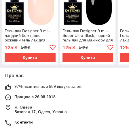
Гель-лак Designer 9 ml -
Гель-лак Designer 9 ml -
Гель
лагідний беж ніжно
Super Ultra Black, чорний
Гель
рожевий гель лак для
гель лак для манікюру для
лак 
манікюру для LED лампи,
LED лампи, лак Дизайнер
ламп
125
125
125
₴
₴
140 ₴
140 ₴
лак Дизайнер
Купити
Купити
Про нас
97% позитивних з 589 відгуків за рік
Працює з 26.08.2018
м. Одеса
Базовая 17, Одеса, Україна
Контакти