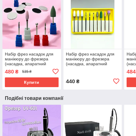
Набір фрез насадок для
Набір фрез насадок для
Набі
манікюру до фрезера
манікюру до фрезера
мані
(насадка, апаратний
(насадка, апаратний
(нас
манікюр, нарощування,
манікюр, нарощування,
мані
480
484
₴
535 ₴
корекція нігтів)
корекція нігтів)
корек
440
₴
Купити
Подібні товари компанії