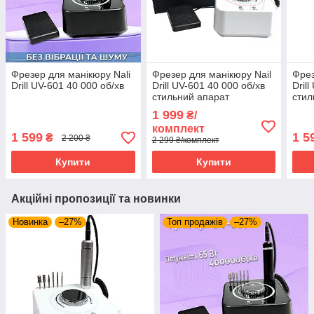
Фрезер для манікюру Nali
Фрезер для манікюру Nail
Фрез
Drill UV-601 40 000 об/хв
Drill UV-601 40 000 об/хв
Dril
стильний апарат
стил
манікюрна машинка для
мані
1 999
₴/
нігтів
нігті
комплект
1 599
1 5
₴
2 200 ₴
2 299 ₴/комплект
Купити
Купити
Акційні пропозиції та новинки
Новинка
–27%
Топ продажів
–27%