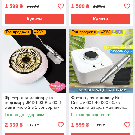
1 599
1 599
₴
₴
2 200 ₴
2 200 ₴
Купити
Купити
Топ продажів
–25%
Топ продажів
–20%
Фрезер для манікюру та
Фрезер для манікюру Nail
педыкюру JMD-803 Pro 60 Вт
Drill UV-601 40 000 об/хв
з витяжкою 2 в 1 сенсорний
стильний апарат манікюрна
манікюрний апарат для
машинка для нігтів
Готово до відправки
Готово до відправки
зняття гель лаку з фрезами
2 330
1 599
₴
₴
3 120 ₴
1 999 ₴