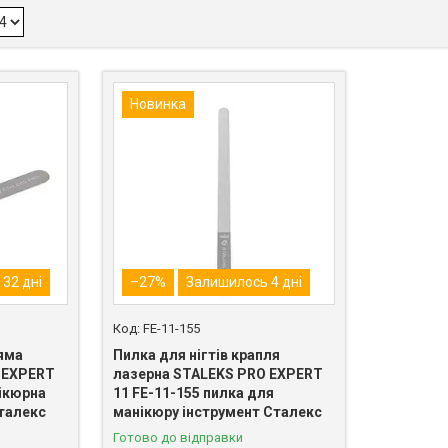
Новинка
32 дні
–27%
Залишилось 4 дні
FE-11-155
ряма
Пилка для нігтів крапля
 EXPERT
лазерна STALEKS PRO EXPERT
нікюрна
11 FE-11-155 пилка для
талекс
манікюру інструмент Сталекс
Готово до відправки