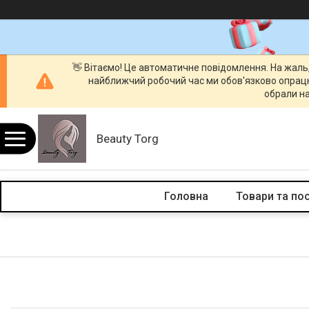
👋 Вітаємо! Це автоматичне повідомлення. На жаль
найближчий робочий час ми обов'язково опрац
обрали на
Beauty Torg
Головна
Товари та по