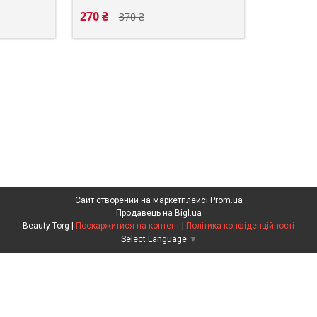
270 ₴
370 ₴
Сайт створений на маркетплейсі
Prom.ua
Продавець на Bigl.ua
Beauty Torg |
Поскаржитися на контент
|
Політика конфіденційності
Select Language
▼