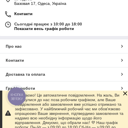
Базовая 17, Одеса, Україна
Контакти
Сьогодні працює з 10:00 до 18:00
Показати весь графік роботи
Про нас
Контакти
Доставка та оплата
Графік роботи
КНОПКА
👋 Вітаємо! Це автоматичне повідомлення. На жаль, Ви
ЗВ'ЯЗКУ
звернулися до нас поза робочим графіком, але Ваше
Повна версія сайту
повідомлення або замовлення вже успішно отримано та
зафіксовано. У найближчий робочий час ми обов'язково
опрацюємо Ваше звернення, підтвердимо замовлення та
Сайт створено на маркетплейсі
Prom.ua
надамо всю необхідну інформацію щодо його
відправлення. Дякуємо, що обрали нас! 💜 Наш графік
роботи: Пн-Чт — з 09:00 до 18:00 Сб-Нд — з 09:00 до