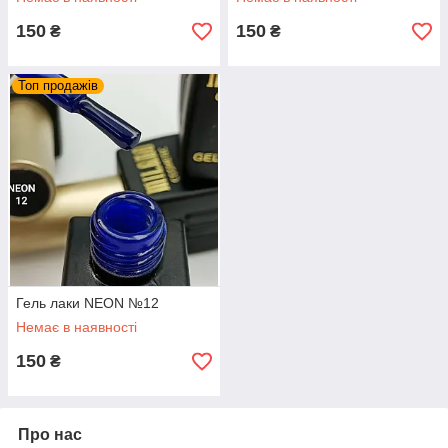
150
150
₴
₴
Топ продажів
Гель лаки NEON №12
Немає в наявності
150
₴
Про нас