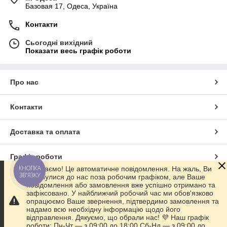
Базовая 17, Одеса, Україна
Контакти
Сьогодні вихідний
Показати весь графік роботи
Про нас
Контакти
Доставка та оплата
Графік роботи
КНОПКА
👋 Вітаємо! Це автоматичне повідомлення. На жаль, Ви
ЗВ'ЯЗКУ
звернулися до нас поза робочим графіком, але Ваше
Повна версія сайту
повідомлення або замовлення вже успішно отримано та
зафіксовано. У найближчий робочий час ми обов'язково
опрацюємо Ваше звернення, підтвердимо замовлення та
Сайт створено на маркетплейсі
Prom.ua
надамо всю необхідну інформацію щодо його
відправлення. Дякуємо, що обрали нас! 💜 Наш графік
роботи: Пн-Чт — з 09:00 до 18:00 Сб-Нд — з 09:00 до