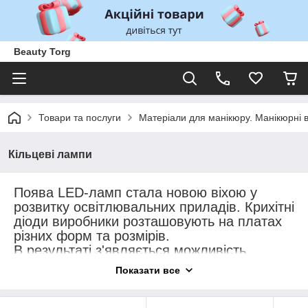
Beauty Torg
Товари та послуги
Матеріали для манікюру. Манікюрні 
Кільцеві лампи
Поява LED-ламп стала новою віхою у
розвитку освітлювальних приладів. Крихітні
діоди виробники розташовують на платах
різних форм та розмірів.
В результаті з'являється можливість
уникнути тіней та домогтися виняткової
Показати все
картинки. Потрібно лише знати, яку
кільцеву лампу вибрати, підібрати розмір,